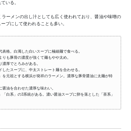
れている。
くラーメンの出し汁としても広く使われており、醤油や味噌の
スープにして使われることも多い。
ンの代表格。白濁した白いスープに極細麺で食べる。
メンよりも豚骨の濃度が強くて麺もやや太め。
ンより濃厚でとろみがある。
レンドしたスープに、中太ストレート麺を合わせる。
吉村家」を元祖とする横浜が発祥のラーメン。濃厚な豚骨醤油に太麺が特
ースに醤油を合わせた濃厚な味わい。
黄系」「白系」の3系統がある。濃い醤油スープに卵を落とした「茶系」