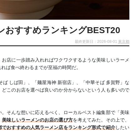
おすすめランキングBEST20
最終更新日：2026-08-01
東京都
。お店に一歩踏み入れればワクワクするような美味しいラーメ
れれば食べ終わるまでが至福の時間だ。
そば しば田」、「麺屋海神 新宿店」、「中華そば 多賀野」な
、どこのお店を選べば良いのか分からないという人も多いので
い。そんな想いに応えるべく、ローカルベスト編集部で「美味
、
美味しいラーメンのお店の選び方
を考えてみた。その上で、
都でおすすめの人気ラーメン店をランキング形式で紹介
したい