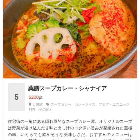
薬膳スープカレー・シャナイア
5
5200
pt
目黒駅
スープカレー、カレーライス、アジア・エスニック
料理（その他）
住宅街の一角にある隠れ屋的なスープカレー屋。オリジナルスープ
は野菜が溶け込んだ甘味と出し汁のコク深い旨みが凝縮された至極
の味。いくらでも飲めそうな美味しさだ。おすすめのメニューは