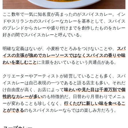
ここ数年で一気に知名度が高まったのがスパイスカレー。イン
ドやスリランカのスパイシーなカレーを基本として、スパイス
のブレンドからカレーや盛り付けまでを創作したものをカレー
好きの間でスパイスカレーと呼んでいる。
明確な定義はないが、小麦粉でとろみをつけないことや、
スパ
イスの主張が強めでカレーソースではなくスパイスの香りや味
わいを楽しむこと
に主眼をおいているという共通点がある。
クリエーターやアーティストが経営していることも多く、スパ
イスカレーは自己表現の一つであると語る店主も多い。それだ
け自由度が高く、お店によって
味わいや見た目は千差万別で個
性的なカレーが多い
のも特徴的だ。日替わり月替わりでメニュ
ーが変わることも珍しくなく、
行くたびに新しい味を食べるこ
とができる
のもスパイスカレーならではの楽しみ方だろう。