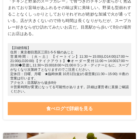
「チキンと野菜のスープカレー」で骨つきのチキンが柔らかく煮込
まれており旨味があふれるその味は実に美味しい。野菜も型崩れす
ることなくしっかりとしておりそれぞれが絶妙な加減で火が通って
いる。店が大きくないので待ち時間は長くなりがちだが、スープカ
レー好きならぜひ訪れてみたいお店だ。目黒駅から歩いて8分の場所
にお店はある。
【詳細情報】
住所：東京都目黒区三田1-5-5 猫のあじと
営業時間：［火～土］ 【イートイン】11:30〜15:00(LO14:00)17:00〜
21:00(LO20:00)【テイクアウト】◆オーダー受付11:00〜14:0017:00〜
20:00◆受渡し11:30〜15:0018:00〜21:00※ランチ・ディナーともに、スープ
がなくなり次第終了となりますのでご注意ください。
定休日：日曜、月曜 ★臨時休業 10月1日(金)の昼営業(11:30～15:00) ※夜の
営業は行います。
アクセス：目黒駅から徒歩8分
※営業時間が変更になってる可能性があります。詳細は運営者に直接ご確認
ください。
食べログで詳細を見る