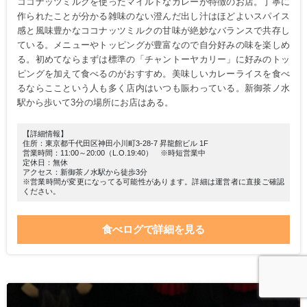
ココナッツミルクを使ったマイルドなカレーが特徴のお店。丁寧に
作られたことが分かる雑味のない澄んだ出し汁はほどよいスパイス
感と風味豊かなココナッツミルクの甘味が絶妙なバランスで共存し
ている。メニューやトッピングが豊富なので自分好みの味を楽しめ
る。初めてならまずは標準の「チャントーヤカリー」に好みのトッ
ピングを加えて食べるのがおすすめ。美味しいカレーライスを食べ
るならここという人も多く店内はいつも賑わっている。新御茶ノ水
駅から歩いて3分の場所にお店はある。
【詳細情報】
住所：東京都千代田区神田小川町3-28-7 昇龍館ビル 1F
営業時間：11:00～20:00（L.O.19:40） ※時短営業中
定休日：無休
アクセス：新御茶ノ水駅から徒歩3分
※営業時間が変更になってる可能性があります。詳細は運営者に直接ご確認
ください。
食べログで詳細を見る