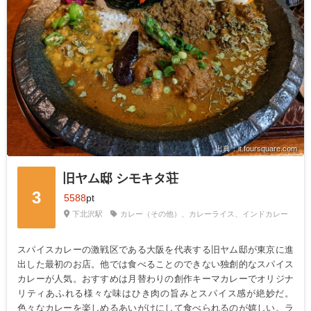
出典：it.foursquare.com
旧ヤム邸 シモキタ荘
3
5588
pt
下北沢駅
カレー（その他）、カレーライス、インドカレー
スパイスカレーの激戦区である大阪を代表する旧ヤム邸が東京に進
出した最初のお店。他では食べることのできない独創的なスパイス
カレーが人気。おすすめは月替わりの創作キーマカレーでオリジナ
リティあふれる様々な味はひき肉の旨みとスパイス感が絶妙だ。
色々なカレーを楽しめるあいがけにして食べられるのが嬉しい。ラ