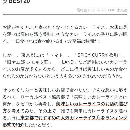
グBEST20
最終更新日：2026-08-01
東京都
お腹が空くとふと食べたくなってくるカレーライス。お店に足
を運べば店内を漂う美味しそうなカレーライスの香りに胸が躍
る。一口食べれば食べ終わるまでが至福の時間だ。
しかし、東京都には「トマト」、「SPICY CURRY 魯珈」、
「旧ヤム邸 シモキタ荘」、「LAND」など評判のいいカレーラ
イスのお店が多くあるから、どこに行けば美味しいものが食べ
られるのか分からないという人も多いのではないのだろうか。
せっかくなら一番美味しいお店で食べたい。そんな想いに応え
るべく、ローカルベスト編集部で「美味しいカレーライスとは
何か」をゼロから再考し、
美味しいカレーライスのお店の選び
方
を考えてみた。その上で、誰でも簡単にカレーライスを選べ
るように
東京都でおすすめの人気カレーライス店をランキング
形式で紹介
したいと思う。