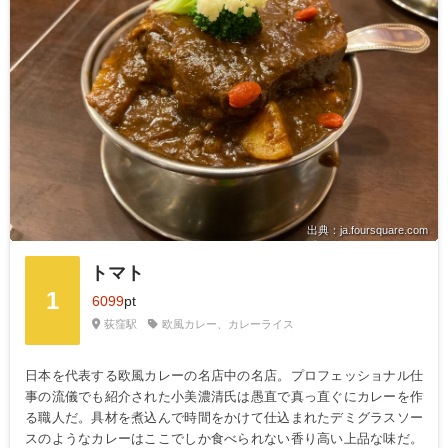
出典：ja.foursquare.com
トマト
1
6099
pt
荻窪駅
欧風カレー、カレーライス
日本を代表する欧風カレーの名店中の名店。プロフェッショナル仕
事の流儀でも紹介された小美濃清氏は愚直で真っ直ぐにカレーを作
る職人だ。具材を煮込んで時間をかけて仕込まれたデミグラスソー
スのようなカレーはここでしか食べられない香り高い上品な味だ。