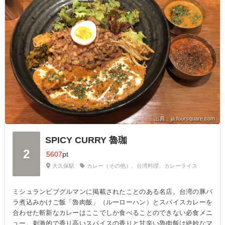
出典：ja.foursquare.com
SPICY CURRY 魯珈
2
5607
pt
大久保駅
カレー（その他）、台湾料理、カレーライス
ミシュランビブグルマンに掲載されたことのある名店。台湾の豚バ
ラ煮込みかけご飯「魯肉飯」（ルーローハン）とスパイスカレーを
合わせた斬新なカレーはここでしか食べることのできない必食メニ
ュー。刺激的で香り高いスパイスの香りと甘辛い魯肉飯は絶妙なマ