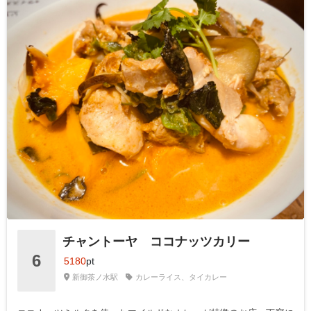
チャントーヤ ココナッツカリー
6
5180
pt
新御茶ノ水駅
カレーライス、タイカレー