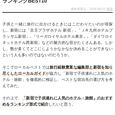
ランキングBEST10
最終更新日：2026-08-01
新宿
子供と一緒に旅行に出かけるときにはこだわりたいのが宿探
し。新宿には「京王プラザホテル 新宿」､「ＪＲ九州ホテルブ
ラッサム新宿」､「リーガロイヤルホテル東京」､「ダイワロイ
ネットホテル西新宿」などの魅力的な宿がたくさんある。しか
し、数が多くてどこにしようかなかなか決めることができない
という人も多いのではないのだろうか。
そこでローカルベストでは
旅行経験豊富な編集部と新宿を知り
尽くしたローカルガイド
が協力し「新宿で子供連れに人気のホ
テル・旅館」を徹底的に検証し、ベストな宿泊先の選び方を考
えてみた。
その上で、
「新宿で子供連れに人気のホテル・旅館」のおすす
めをランキング形式で紹介
したいと思う。