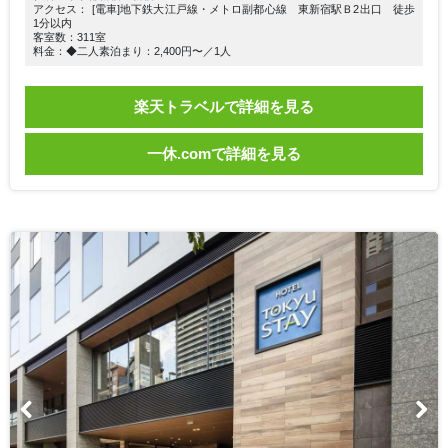
アクセス： [電車]地下鉄大江戸線・メトロ副都心線 東新宿駅Ｂ2出口 徒歩
1分以内
客室数：311室
料金：◆二人素泊まり：2,400円〜／1人
楽天トラベルで詳細を見る
一休.comで詳細を見る