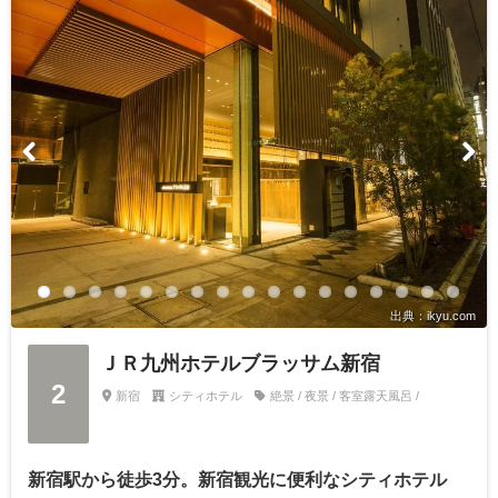
出典：ikyu.com
ＪＲ九州ホテルブラッサム新宿
2
新宿
シティホテル
絶景 / 夜景 / 客室露天風呂 /
新宿駅から徒歩3分。新宿観光に便利なシティホテル