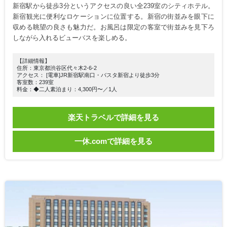
新宿駅から徒歩3分というアクセスの良い全239室のシティホテル。
新宿観光に便利なロケーションに位置する。新宿の街並みを眼下に
収める眺望の良さも魅力だ。お風呂は限定の客室で街並みを見下ろ
しながら入れるビューバスを楽しめる。
【詳細情報】
住所：東京都渋谷区代々木2-6-2
アクセス： [電車]JR新宿駅南口・バスタ新宿より徒歩3分
客室数：239室
料金：◆二人素泊まり：4,300円〜／1人
楽天トラベルで詳細を見る
一休.comで詳細を見る