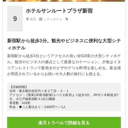
ホテルサンルートプラザ新宿
9
新宿
シティホテル
新宿駅から徒歩3分。観光やビジネスに便利な大型シテ
ィホテル
新宿駅から徒歩3分というアクセスの良い全624室の大型シティホテ
ル。観光やビジネスの拠点として最適なロケーション。夕食はイタ
リアンレストランで釜焼きのピザやグリル料理を楽しめる。宴会場
が用意されているからお祝いや大人数の旅行にも使える。
【詳細情報】
住所：東京都渋谷区代々木２丁目－３－１
アクセス： [電車]JR新宿駅南口バスタ新宿より徒歩3分、JR代々木駅徒歩7
分、大江戸線新宿駅Ａ1出口隣接
客室数：624室
料金：◆二人素泊まり：3,600円〜／1人
楽天トラベルで詳細を見る