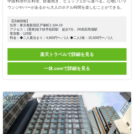
中国料理や京料理、鉄板焼き、ビュッフェから選べる。心地いいラ
ウンジやバーがあるから大人のホテル時間を楽しむことができる。
【詳細情報】
住所：東京都新宿区戸塚町1-104-19
アクセス： [電車]地下鉄早稲田駅 徒歩7分、JR高田馬場駅
客室数：129室
料金：◆二人素泊まり：4,800円〜／1人 ◆二人2食：15,500円〜／1人
楽天トラベルで詳細を見る
一休.comで詳細を見る