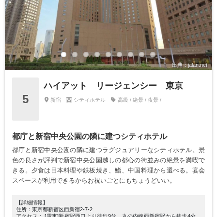
出典：jalan.net
ハイアット リージェンシー 東京
5
新宿
シティホテル
高級 / 絶景 / 夜景 /
都庁と新宿中央公園の隣に建つシティホテル
都庁と新宿中央公園の隣に建つラグジュアリーなシティホテル。景
色の良さが評判で新宿中央公園越しの都心の街並みの絶景を満喫で
きる。夕食は日本料理や鉄板焼き、鮨、中国料理から選べる。宴会
スペースが利用できるからお祝いごとにもちょうどいい。
【詳細情報】
住所：東京都新宿区西新宿2-7-2
アクセス： [電車]新宿駅西口より徒歩9分、丸の内線西新宿駅から徒歩4分、