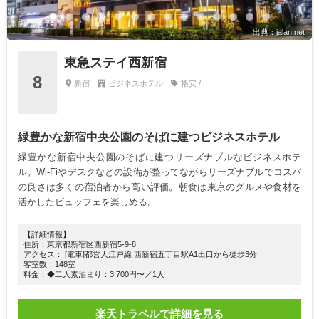
出典：jalan.net
東急ステイ西新宿
8
新宿
ビジネスホテル
格安 /
緑豊かな新宿中央公園のそばに建つビジネスホテル
緑豊かな新宿中央公園のそばに建つリーズナブルなビジネスホテ
ル。Wi-Fiやデスクなどの設備が整ってながらリーズナブルでコスパ
の良さは多くの宿泊者から高い評価。朝食は東京のグルメや食材を
活かしたビュッフェを楽しめる。
【詳細情報】
住所：東京都新宿区西新宿5-9-8
アクセス： [電車]都営大江戸線 西新宿五丁目駅A1出口から徒歩3分
客室数：148室
料金：◆二人素泊まり：3,700円〜／1人
楽天トラベルで詳細を見る