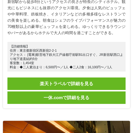
新宿駅から徒歩8分というアクセスの良さが特長のシティホテル。観
光にもビジネスにも抜群のアクセス環境。夕食は人気のビュッフェ
や中華料理、鉄板焼き、イタリアンなどの多種多様なレストランで
の美食を楽しめる。朝食はシェフのライブパフォーマンスが魅力の
70種類以上の豪華ビュッフェを楽しめる。ゆっくりできるラウンジ
やバーがあるからホテルで大人の時間を過ごすことができる。
【詳細情報】
住所：東京都新宿区西新宿2-2-1
アクセス： [電車]都営地下鉄大江戸線都庁前駅B1出口すぐ、JR新宿駅西口よ
り地下道直結約5分
客室数：1,454室
料金：◆二人素泊まり：6,500円〜／1人 ◆二人2食：16,100円〜／1人
楽天トラベルで詳細を見る
一休.comで詳細を見る