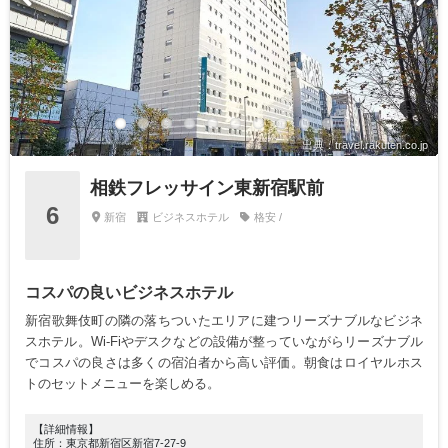
出典：travel.rakuten.co.jp
相鉄フレッサイン東新宿駅前
6
新宿
ビジネスホテル
格安 /
コスパの良いビジネスホテル
新宿歌舞伎町の隣の落ちついたエリアに建つリーズナブルなビジネ
スホテル。Wi-Fiやデスクなどの設備が整っていながらリーズナブル
でコスパの良さは多くの宿泊者から高い評価。朝食はロイヤルホス
トのセットメニューを楽しめる。
【詳細情報】
住所：東京都新宿区新宿7-27-9