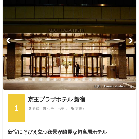
出典：travel.rakuten.co.jp
京王プラザホテル 新宿
1
新宿
シティホテル
高級 /
新宿にそびえ立つ夜景が綺麗な超高層ホテル