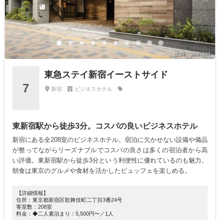
出典：jalan.net
東急ステイ新宿イーストサイド
7
新宿
ビジネスホテル
東新宿駅から徒歩3分。コスパの良いビジネスホテル
新宿にある全208室のビジネスホテル。宿泊に欠かせない設備や備品
が整ってながらリーズナブルでコスパの良さは多くの宿泊者から高
い評価。東新宿駅から徒歩3分という利便性に優れているのも魅力。
朝食は東京のグルメや食材を活かしたビュッフェを楽しめる。
【詳細情報】
住所：東京都新宿区歌舞伎町二丁目3番24号
客室数：208室
料金：◆二人素泊まり：5,500円〜／1人