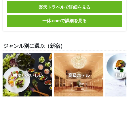
楽天トラベルで詳細を見る
一休.comで詳細を見る
ジャンル別に選ぶ（新宿）
朝食がおいしい
高級ホテル
料理が