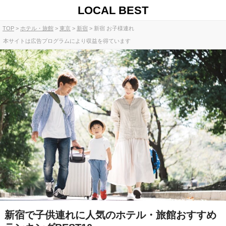
LOCAL BEST
TOP
ホテル・旅館
東京
新宿
新宿 お子様連れ
本サイトは広告プログラムにより収益を得ています
新宿で子供連れに人気のホテル・旅館おすすめ