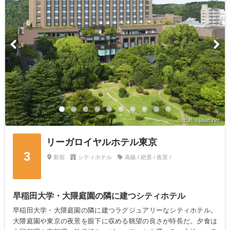
出典：jalan.net
リーガロイヤルホテル東京
3
新宿
シティホテル
高級 / 絶景 / 夜景 /
早稲田大学・大隈庭園の隣に建つシティホテル
早稲田大学・大隈庭園の隣に建つラグジュアリーなシティホテル。
大隈庭園や東京の夜景を眼下に収める眺望の良さが特長だ。夕食は