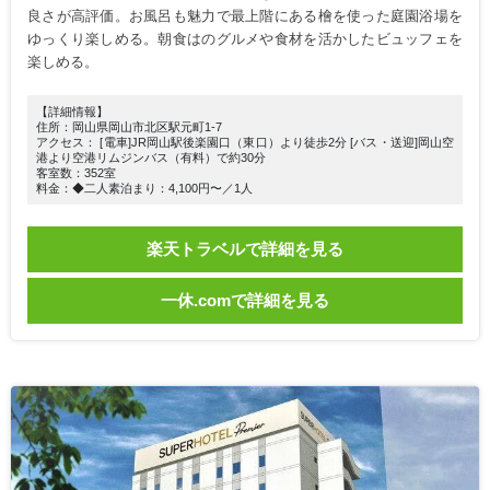
良さが高評価。お風呂も魅力で最上階にある檜を使った庭園浴場を
ゆっくり楽しめる。朝食はのグルメや食材を活かしたビュッフェを
楽しめる。
【詳細情報】
住所：岡山県岡山市北区駅元町1-7
アクセス： [電車]JR岡山駅後楽園口（東口）より徒歩2分 [バス・送迎]岡山空
港より空港リムジンバス（有料）で約30分
客室数：352室
料金：◆二人素泊まり：4,100円〜／1人
楽天トラベルで詳細を見る
一休.comで詳細を見る