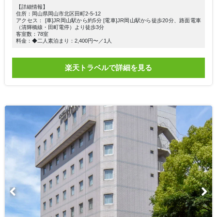
【詳細情報】
住所：岡山県岡山市北区田町2-5-12
アクセス： [車]JR岡山駅から約5分 [電車]JR岡山駅から徒歩20分、路面電車
（清輝橋線・田町電停）より徒歩3分
客室数：78室
料金：◆二人素泊まり：2,400円〜／1人
楽天トラベルで詳細を見る