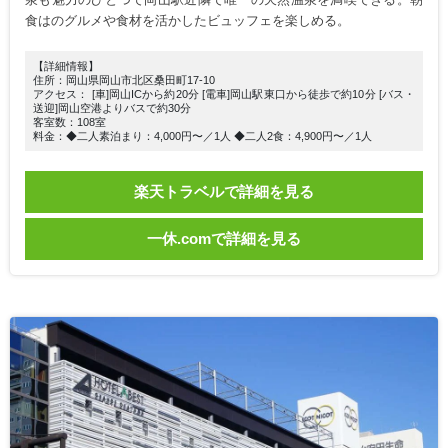
食はのグルメや食材を活かしたビュッフェを楽しめる。
【詳細情報】
住所：岡山県岡山市北区桑田町17-10
アクセス： [車]岡山ICから約20分 [電車]岡山駅東口から徒歩で約10分 [バス・
送迎]岡山空港よりバスで約30分
客室数：108室
料金：◆二人素泊まり：4,000円〜／1人 ◆二人2食：4,900円〜／1人
楽天トラベルで詳細を見る
一休.comで詳細を見る