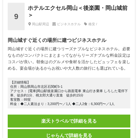
ホテルエクセル岡山＜後楽園・岡山城前
＞
9
岡山駅周辺
ビジネスホテル
格安 /
岡山城すぐ近くの場所に建つビジネスホテル
岡山城すぐ近くの場所に建つリーズナブルなビジネスホテル。必要
なものがコンパクトにまとまってながらリーズナブルな料金設定は
コスパが良い。朝食はのグルメや食材を活かしたビュッフェを楽し
める。宴会場があるからお祝いや大人数の旅行にも選ばれている。
【詳細情報】
住所：岡山県岡山市北区石関町5-1
アクセス： [電車]岡山駅後楽園口から路面電車 東山行き乗車 しろした電停下
車、徒歩約1分、桃太郎大通り直進 徒歩約15分
客室数：89室
料金：◆二人素泊まり：3,200円〜／1人 ◆二人2食：6,300円〜／1人
楽天トラベルで詳細を見る
じゃらんで詳細を見る