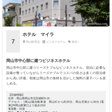
出典：hotelmaira.com
ホテル マイラ
7
岡山駅周辺
ビジネスホテル
格安 /
岡山市中心部に建つビジネスホテル
岡山市中心部に建つリーズナブルなビジネスホテル。宿泊に必要な
設備が整っていながらリーズナブルでコスパの良さは多くの宿泊者
から高い評価。朝食は岡山市の食材を活かした無料の菓子パンを楽
しめる。
【詳細情報】
住所：岡山県岡山市北区錦町8-16
アクセス： [車]山陽自動車道 岡山ICから約20分、岡山空港から30分 [電
車]JR岡山駅東口より徒歩10分
客室数：91室