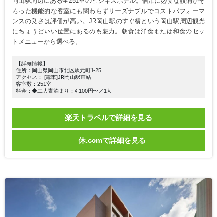
岡山駅周辺にある全251室のビジネスホテル。宿泊に必要な設備がそ
ろった機能的な客室にも関わらずリーズナブルでコストパフォーマ
ンスの良さは評価が高い。JR岡山駅のすぐ横という岡山駅周辺観光
にちょうどいい位置にあるのも魅力。朝食は洋食または和食のセッ
トメニューから選べる。
【詳細情報】
住所：岡山県岡山市北区駅元町1-25
アクセス： [電車]JR岡山駅直結
客室数：251室
料金：◆二人素泊まり：4,100円〜／1人
楽天トラベルで詳細を見る
一休.comで詳細を見る