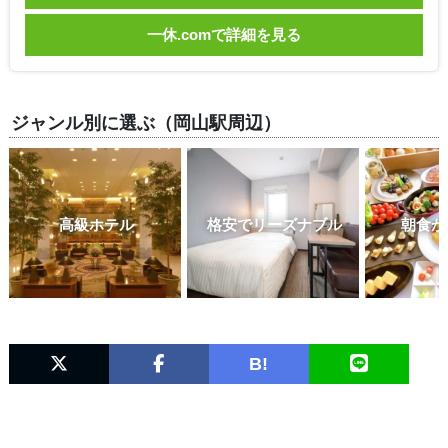
一休.comで詳細を見る
ジャンル別に選ぶ（岡山駅周辺）
高級ホテル
格安でリーズナブル
朝食が
B!