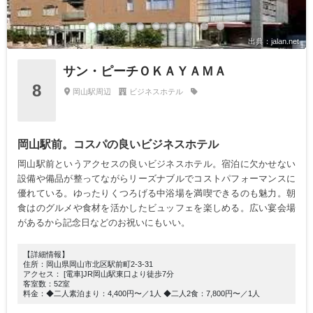
出典：jalan.net
サン・ピーチＯＫＡＹＡＭＡ
8
岡山駅周辺
ビジネスホテル
岡山駅前。コスパの良いビジネスホテル
岡山駅前というアクセスの良いビジネスホテル。宿泊に欠かせない
設備や備品が整ってながらリーズナブルでコストパフォーマンスに
優れている。ゆったりくつろげる中浴場を満喫できるのも魅力。朝
食はのグルメや食材を活かしたビュッフェを楽しめる。広い宴会場
があるから記念日などのお祝いにもいい。
【詳細情報】
住所：岡山県岡山市北区駅前町2-3-31
アクセス： [電車]JR岡山駅東口より徒歩7分
客室数：52室
料金：◆二人素泊まり：4,400円〜／1人 ◆二人2食：7,800円〜／1人