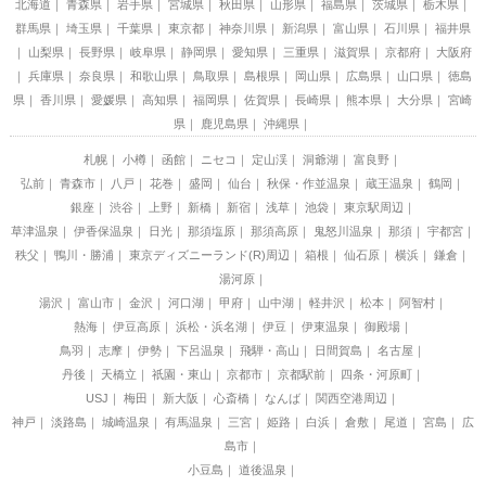
北海道
青森県
岩手県
宮城県
秋田県
山形県
福島県
茨城県
栃木県
群馬県
埼玉県
千葉県
東京都
神奈川県
新潟県
富山県
石川県
福井県
山梨県
長野県
岐阜県
静岡県
愛知県
三重県
滋賀県
京都府
大阪府
兵庫県
奈良県
和歌山県
鳥取県
島根県
岡山県
広島県
山口県
徳島
県
香川県
愛媛県
高知県
福岡県
佐賀県
長崎県
熊本県
大分県
宮崎
県
鹿児島県
沖縄県
札幌
小樽
函館
ニセコ
定山渓
洞爺湖
富良野
弘前
青森市
八戸
花巻
盛岡
仙台
秋保・作並温泉
蔵王温泉
鶴岡
銀座
渋谷
上野
新橋
新宿
浅草
池袋
東京駅周辺
草津温泉
伊香保温泉
日光
那須塩原
那須高原
鬼怒川温泉
那須
宇都宮
秩父
鴨川・勝浦
東京ディズニーランド(R)周辺
箱根
仙石原
横浜
鎌倉
湯河原
湯沢
富山市
金沢
河口湖
甲府
山中湖
軽井沢
松本
阿智村
熱海
伊豆高原
浜松・浜名湖
伊豆
伊東温泉
御殿場
鳥羽
志摩
伊勢
下呂温泉
飛騨・高山
日間賀島
名古屋
丹後
天橋立
祇園・東山
京都市
京都駅前
四条・河原町
USJ
梅田
新大阪
心斎橋
なんば
関西空港周辺
神戸
淡路島
城崎温泉
有馬温泉
三宮
姫路
白浜
倉敷
尾道
宮島
広
島市
小豆島
道後温泉