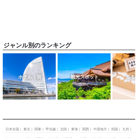
ジャンル別のランキング
ホテル・宿
観光スポット
ふる
日本全国
東北
関東
甲信越
北陸
東海
関西
中国地方
四国
九州