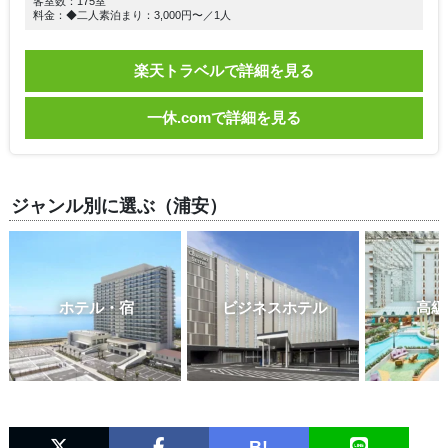
客室数：175室
料金：◆二人素泊まり：3,000円〜／1人
楽天トラベルで詳細を見る
一休.comで詳細を見る
ジャンル別に選ぶ（浦安）
ホテル・宿
ビジネスホテル
高級
B!