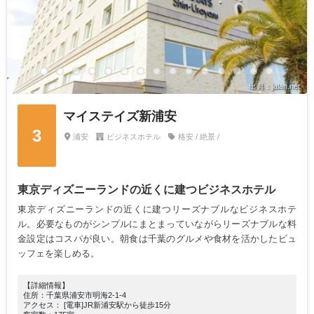
出典：jalan.net
マイステイズ新浦安
3
浦安
ビジネスホテル
格安 / 絶景 /
東京ディズニーランドの近くに建つビジネスホテル
東京ディズニーランドの近くに建つリーズナブルなビジネスホテ
ル。必要なものがシンプルにまとまっていながらリーズナブルな料
金設定はコスパが良い。朝食は千葉のグルメや食材を活かしたビュ
ッフェを楽しめる。
【詳細情報】
住所：千葉県浦安市明海2-1-4
アクセス： [電車]JR新浦安駅から徒歩15分