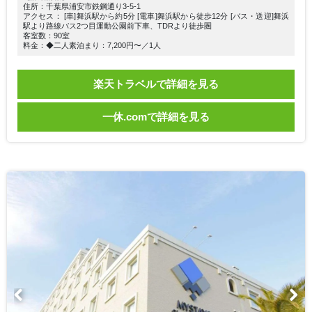
住所：千葉県浦安市鉄鋼通り3-5-1
アクセス： [車]舞浜駅から約5分 [電車]舞浜駅から徒歩12分 [バス・送迎]舞浜
駅より路線バス2つ目運動公園前下車、TDRより徒歩圏
客室数：90室
料金：◆二人素泊まり：7,200円〜／1人
楽天トラベルで詳細を見る
一休.comで詳細を見る