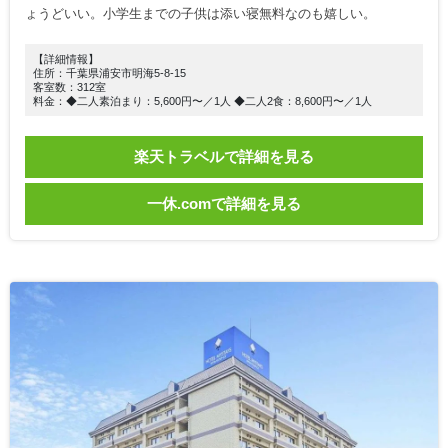
ょうどいい。小学生までの子供は添い寝無料なのも嬉しい。
【詳細情報】
住所：千葉県浦安市明海5-8-15
客室数：312室
料金：◆二人素泊まり：5,600円〜／1人 ◆二人2食：8,600円〜／1人
楽天トラベルで詳細を見る
一休.comで詳細を見る