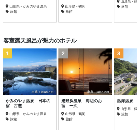
山形県 - 鶴
山形県 - かみのやま温泉
山形県 - 鶴岡
旅館
旅館
旅館
客室露天風呂が魅力のホテル
1
2
3
出典：jalan.net
出典：jalan.net
かみのやま温泉 日本の
湯野浜温泉 海辺のお
温海温泉 
宿 古窯
宿 一久
山形県 - 鶴
山形県 - かみのやま温泉
山形県 - 鶴岡
旅館
旅館
旅館