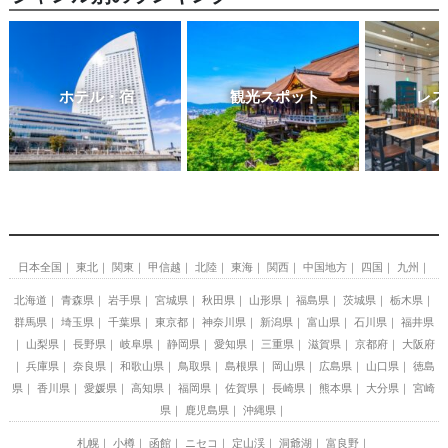
ホテル・宿
観光スポット
レス
日本全国
東北
関東
甲信越
北陸
東海
関西
中国地方
四国
九州
北海道
青森県
岩手県
宮城県
秋田県
山形県
福島県
茨城県
栃木県
群馬県
埼玉県
千葉県
東京都
神奈川県
新潟県
富山県
石川県
福井県
山梨県
長野県
岐阜県
静岡県
愛知県
三重県
滋賀県
京都府
大阪府
兵庫県
奈良県
和歌山県
鳥取県
島根県
岡山県
広島県
山口県
徳島
県
香川県
愛媛県
高知県
福岡県
佐賀県
長崎県
熊本県
大分県
宮崎
県
鹿児島県
沖縄県
札幌
小樽
函館
ニセコ
定山渓
洞爺湖
富良野