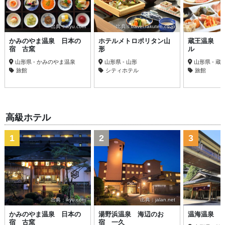
出典：ikyu.com
出典：travel.rakuten.co.jp
かみのやま温泉 日本の
ホテルメトロポリタン山
蔵王温泉 
宿 古窯
形
ル
山形県 - かみのやま温泉
山形県 - 山形
山形県 - 蔵
旅館
シティホテル
旅館
高級ホテル
1
2
3
出典：ikyu.com
出典：jalan.net
かみのやま温泉 日本の
湯野浜温泉 海辺のお
温海温泉 
宿 古窯
宿 一久