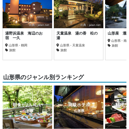
出典：jalan.net
出典：jalan.net
湯野浜温泉 海辺のお
天童温泉 湯の香 松の
山形座 瀧
宿 一久
湯
山形県 - 南
山形県 - 鶴岡
山形県 - 天童温泉
旅館
旅館
旅館
山形県のジャンル別ランキング
朝食がおいしい
高級ホテル
料理が
山形県
山形県
山