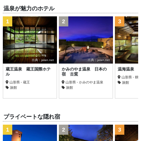
温泉が魅力のホテル
1
2
3
出典：jalan.net
出典：jalan.net
蔵王温泉 蔵王国際ホテ
かみのやま温泉 日本の
温海温泉 
ル
宿 古窯
山形県 - 鶴
山形県 - 蔵王
山形県 - かみのやま温泉
旅館
旅館
旅館
プライベートな隠れ宿
1
2
3