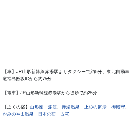
【車】JR山形新幹線赤湯駅よりタクシーで約5分、東北自動車
道福島飯坂ICから約75分
【電車】JR山形新幹線赤湯駅から徒歩で約25分
【近くの宿】
山形座 瀧波
、
赤湯温泉 上杉の御湯 御殿守
、
かみのやま温泉 日本の宿 古窯