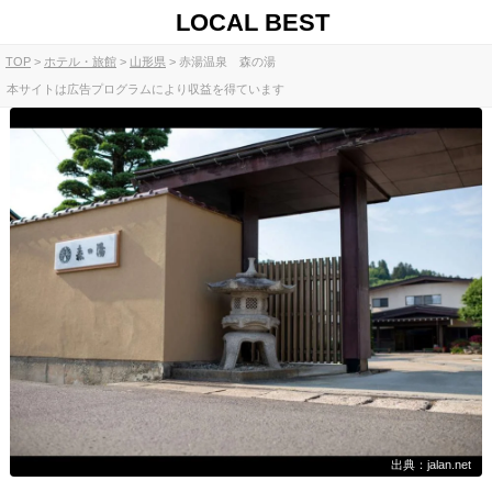
LOCAL BEST
TOP
ホテル・旅館
山形県
赤湯温泉 森の湯
本サイトは広告プログラムにより収益を得ています
出典：jalan.net