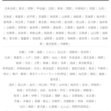
日本全国
東北
関東
甲信越
北陸
東海
関西
中国地方
四国
九州
北海道
青森県
岩手県
宮城県
秋田県
山形県
福島県
茨城県
栃木県
群馬県
埼玉県
千葉県
東京都
神奈川県
新潟県
富山県
石川県
福井県
山梨県
長野県
岐阜県
静岡県
愛知県
三重県
滋賀県
京都府
大阪府
兵庫県
奈良県
和歌山県
鳥取県
島根県
岡山県
広島県
山口県
徳島
県
香川県
愛媛県
高知県
福岡県
佐賀県
長崎県
熊本県
大分県
宮崎
県
鹿児島県
沖縄県
札幌
小樽
函館
ニセコ
定山渓
洞爺湖
富良野
弘前
青森市
八戸
花巻
盛岡
仙台
秋保・作並温泉
蔵王温泉
鶴岡
銀座
渋谷
上野
新橋
新宿
浅草
池袋
東京駅周辺
草津温泉
伊香保温泉
日光
那須塩原
那須高原
鬼怒川温泉
那須
宇都宮
秩父
鴨川・勝浦
東京ディズニーランド(R)周辺
箱根
仙石原
横浜
鎌倉
湯河原
湯沢
富山市
金沢
河口湖
甲府
山中湖
軽井沢
松本
阿智村
熱海
伊豆高原
浜松・浜名湖
伊豆
伊東温泉
御殿場
鳥羽
志摩
伊勢
下呂温泉
飛騨・高山
日間賀島
名古屋
丹後
天橋立
祇園・東山
京都市
京都駅前
四条・河原町
USJ
梅田
新大阪
心斎橋
なんば
関西空港周辺