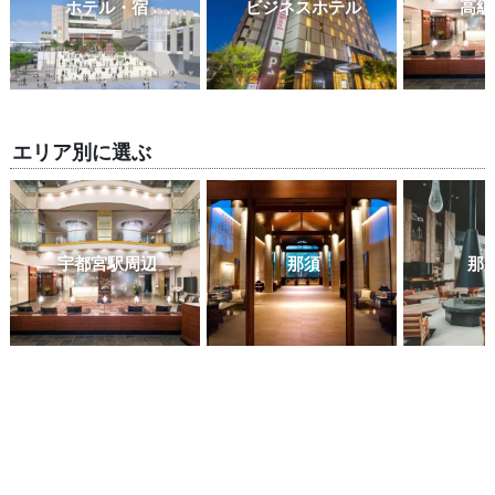
ホテル・宿
ビジネスホテル
高級
エリア別に選ぶ
宇都宮駅周辺
那須
那