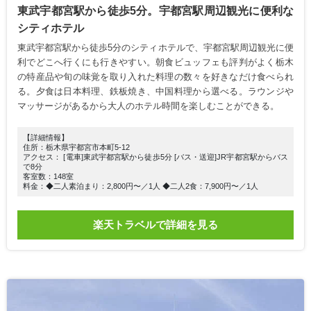
東武宇都宮駅から徒歩5分。宇都宮駅周辺観光に便利な
シティホテル
東武宇都宮駅から徒歩5分のシティホテルで、宇都宮駅周辺観光に便
利でどこへ行くにも行きやすい。朝食ビュッフェも評判がよく栃木
の特産品や旬の味覚を取り入れた料理の数々を好きなだけ食べられ
る。夕食は日本料理、鉄板焼き、中国料理から選べる。ラウンジや
マッサージがあるから大人のホテル時間を楽しむことができる。
【詳細情報】
住所：栃木県宇都宮市本町5-12
アクセス： [電車]東武宇都宮駅から徒歩5分 [バス・送迎]JR宇都宮駅からバス
で8分
客室数：148室
料金：◆二人素泊まり：2,800円〜／1人 ◆二人2食：7,900円〜／1人
楽天トラベルで詳細を見る