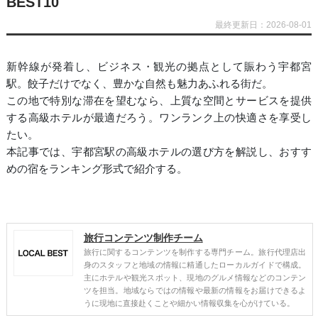
BEST10
最終更新日：2026-08-01
新幹線が発着し、ビジネス・観光の拠点として賑わう宇都宮
駅。餃子だけでなく、豊かな自然も魅力あふれる街だ。
この地で特別な滞在を望むなら、上質な空間とサービスを提供
する高級ホテルが最適だろう。ワンランク上の快適さを享受し
たい。
本記事では、宇都宮駅の高級ホテルの選び方を解説し、おすす
めの宿をランキング形式で紹介する。
旅行コンテンツ制作チーム
旅行に関するコンテンツを制作する専門チーム。旅行代理店出
身のスタッフと地域の情報に精通したローカルガイドで構成。
主にホテルや観光スポット、現地のグルメ情報などのコンテン
ツを担当。地域ならではの情報や最新の情報をお届けできるよ
うに現地に直接赴くことや細かい情報収集を心がけている。