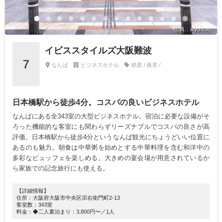
出典：ikyu.com
イビススタイルズ大阪難波
7
なんば
ビジネスホテル
絶景 / 夜景 /
日本橋駅から徒歩4分。コスパの良いビジネスホテル
なんばにある全343室の大型ビジネスホテル。宿泊に必要な設備がそ
ろった機能的な客室にも関わらずリーズナブルでコスパの良さが高
評価。日本橋駅から徒歩4分というなんば観光にちょうどいい位置に
あるのも魅力。朝食は中華粥を始めとする中華料理を含む和洋中の
多彩なビュッフェを楽しめる。大きめの宴会場が用意されているか
ら家族での記念旅行にも使える。
【詳細情報】
住所：大阪府大阪市中央区宗右衛門町2-13
客室数：343室
料金：◆二人素泊まり：3,800円〜／1人