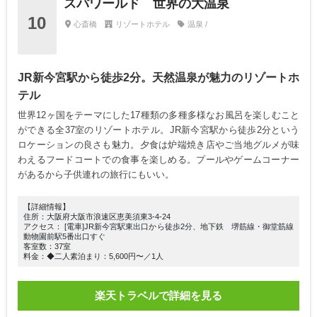
スパワールド 世界の大温泉
10
心斎橋
リゾートホテル
温泉 /
JR新今宮駅から徒歩2分。天然温泉が魅力のリゾートホ
テル
世界12ヶ国をテーマにした17種類の多種多様なお風呂を楽しむこと
ができる全37室のリゾートホテル。JR新今宮駅から徒歩2分という
ロケーションの良さも魅力。夕食は炉端焼き店やご当地グルメが味
わえるフードコートでの食事を楽しめる。プールやゲームコーナー
があるから子供連れの旅行にもいい。
【詳細情報】
住所：大阪府大阪市浪速区恵美須東3-4-24
アクセス： [電車]JR新今宮駅東出口から徒歩2分、地下鉄 堺筋線・御堂筋線
動物園前駅5番出口すぐ
客室数：37室
料金：◆二人素泊まり：5,600円〜／1人
楽天トラベルで詳細を見る