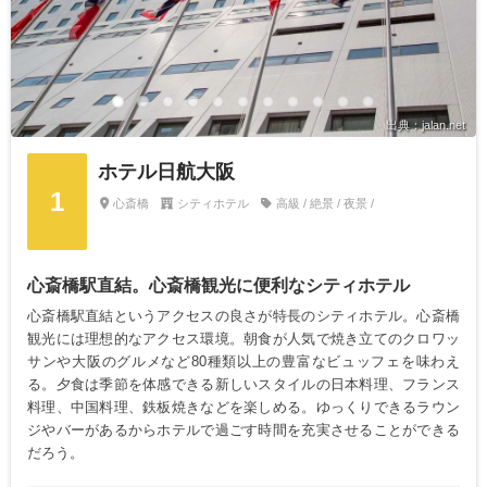
出典：jalan.net
ホテル日航大阪
1
心斎橋
シティホテル
高級 / 絶景 / 夜景 /
心斎橋駅直結。心斎橋観光に便利なシティホテル
心斎橋駅直結というアクセスの良さが特長のシティホテル。心斎橋
観光には理想的なアクセス環境。朝食が人気で焼き立てのクロワッ
サンや大阪のグルメなど80種類以上の豊富なビュッフェを味わえ
る。夕食は季節を体感できる新しいスタイルの日本料理、フランス
料理、中国料理、鉄板焼きなどを楽しめる。ゆっくりできるラウン
ジやバーがあるからホテルで過ごす時間を充実させることができる
だろう。