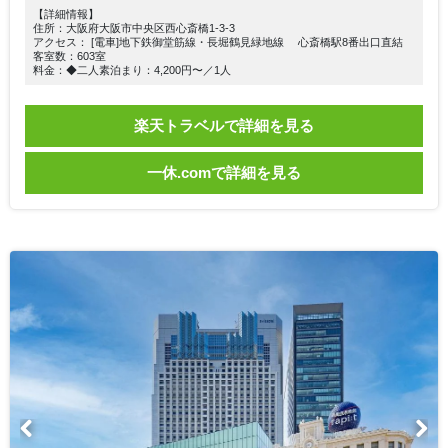
【詳細情報】
住所：大阪府大阪市中央区西心斎橋1-3-3
アクセス： [電車]地下鉄御堂筋線・長堀鶴見緑地線 心斎橋駅8番出口直結
客室数：603室
料金：◆二人素泊まり：4,200円〜／1人
楽天トラベルで詳細を見る
一休.comで詳細を見る