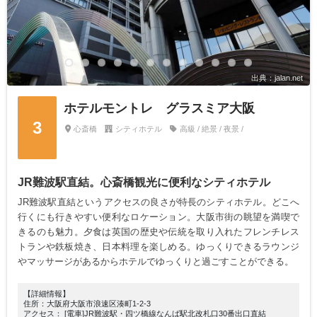
出典：jalan.net
ホテルモントレ グラスミア大阪
3
心斎橋
シティホテル
高級 / 絶景 / 夜景 /
JR難波駅直結。心斎橋観光に便利なシティホテル
JR難波駅直結というアクセスの良さが特長のシティホテル。どこへ
行くにも行きやすい便利なロケーション。大阪市街の眺望を満喫で
きるのも魅力。夕食は英国の歴史や伝統を取り入れたフレンチレス
トランや鉄板焼き、日本料理を楽しめる。ゆっくりできるラウンジ
やマッサージがあるからホテルでゆっくりと過ごすことができる。
【詳細情報】
住所：大阪府大阪市浪速区湊町1-2-3
アクセス： [電車]JR難波駅・四ツ橋線なんば駅北改札口30番出口直結