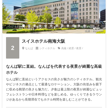
出典：ikyu.com
スイスホテル南海大阪
2
なんば
シティホテル
高級 / 絶景 / 夜景 /
なんば駅に直結。なんばを代表する夜景が綺麗な高級
ホテル
なんば駅に直結というアクセスの良さが魅力のシティホテル。観光
やビジネスの拠点として最適なロケーション。大阪の街並みを眼下
に収める眺望の良さも魅力だ。夕食は最上階の夜景が綺麗なビュッ
フェレストランや日本料理などを楽しめる。ゆっくりできるラウン
ジがあるから長期滞在でもホテル時間を楽しむことができる。