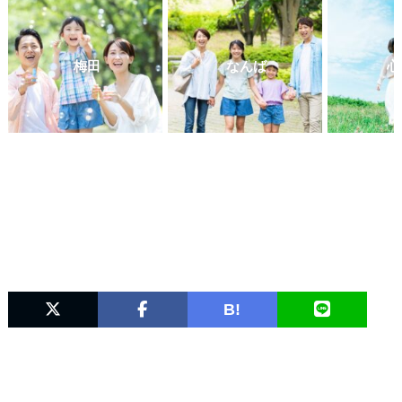
梅田
なんば
心
B!