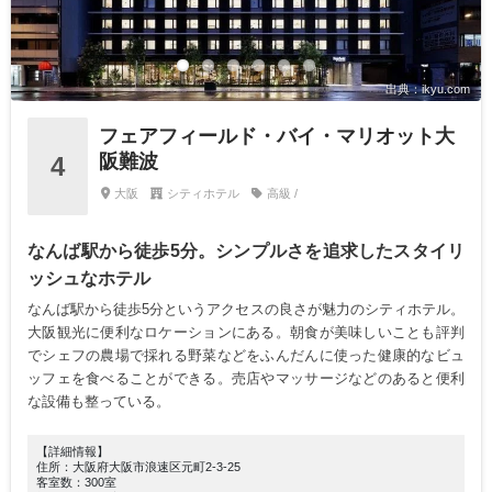
出典：ikyu.com
フェアフィールド・バイ・マリオット大
阪難波
4
大阪
シティホテル
高級 /
なんば駅から徒歩5分。シンプルさを追求したスタイリ
ッシュなホテル
なんば駅から徒歩5分というアクセスの良さが魅力のシティホテル。
大阪観光に便利なロケーションにある。朝食が美味しいことも評判
でシェフの農場で採れる野菜などをふんだんに使った健康的なビュ
ッフェを食べることができる。売店やマッサージなどのあると便利
な設備も整っている。
【詳細情報】
住所：大阪府大阪市浪速区元町2-3-25
客室数：300室