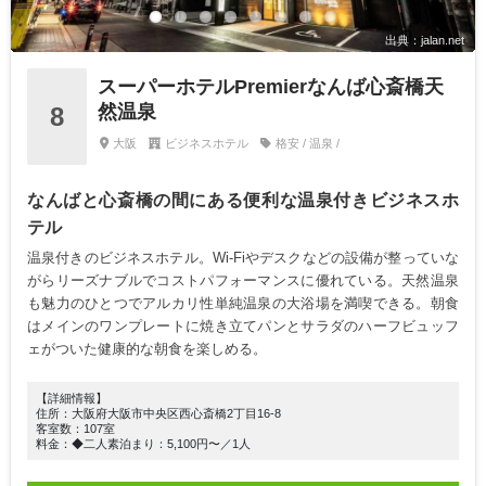
出典：jalan.net
スーパーホテルPremierなんば心斎橋天
然温泉
8
大阪
ビジネスホテル
格安 / 温泉 /
なんばと心斎橋の間にある便利な温泉付きビジネスホ
テル
温泉付きのビジネスホテル。Wi-Fiやデスクなどの設備が整っていな
がらリーズナブルでコストパフォーマンスに優れている。天然温泉
も魅力のひとつでアルカリ性単純温泉の大浴場を満喫できる。朝食
はメインのワンプレートに焼き立てパンとサラダのハーフビュッフ
ェがついた健康的な朝食を楽しめる。
【詳細情報】
住所：大阪府大阪市中央区西心斎橋2丁目16-8
客室数：107室
料金：◆二人素泊まり：5,100円〜／1人