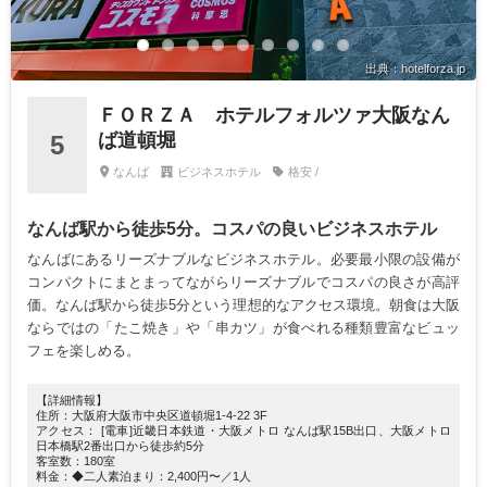
出典：hotelforza.jp
ＦＯＲＺＡ ホテルフォルツァ大阪なん
ば道頓堀
5
なんば
ビジネスホテル
格安 /
なんば駅から徒歩5分。コスパの良いビジネスホテル
なんばにあるリーズナブルなビジネスホテル。必要最小限の設備が
コンパクトにまとまってながらリーズナブルでコスパの良さが高評
価。なんば駅から徒歩5分という理想的なアクセス環境。朝食は大阪
ならではの「たこ焼き」や「串カツ」が食べれる種類豊富なビュッ
フェを楽しめる。
【詳細情報】
住所：大阪府大阪市中央区道頓堀1-4-22 3F
アクセス： [電車]近畿日本鉄道・大阪メトロ なんば駅15B出口、大阪メトロ
日本橋駅2番出口から徒歩約5分
客室数：180室
料金：◆二人素泊まり：2,400円〜／1人