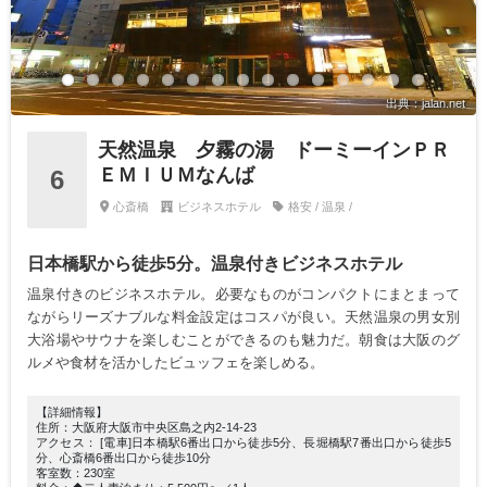
出典：jalan.net
天然温泉 夕霧の湯 ドーミーインＰＲ
ＥＭＩＵＭなんば
6
心斎橋
ビジネスホテル
格安 / 温泉 /
日本橋駅から徒歩5分。温泉付きビジネスホテル
温泉付きのビジネスホテル。必要なものがコンパクトにまとまって
ながらリーズナブルな料金設定はコスパが良い。天然温泉の男女別
大浴場やサウナを楽しむことができるのも魅力だ。朝食は大阪のグ
ルメや食材を活かしたビュッフェを楽しめる。
【詳細情報】
住所：大阪府大阪市中央区島之内2-14-23
アクセス： [電車]日本橋駅6番出口から徒歩5分、長堀橋駅7番出口から徒歩5
分、心斎橋6番出口から徒歩10分
客室数：230室