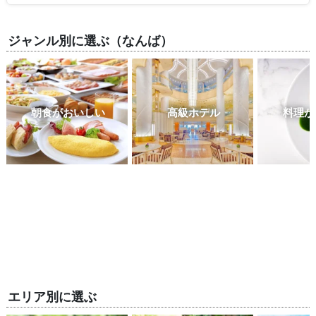
ジャンル別に選ぶ（なんば）
朝食がおいしい
高級ホテル
料理が
エリア別に選ぶ