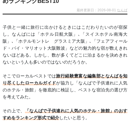
めランキングBEST10
最終更新日：2026-08-01
なんば
子供と一緒に旅行に出かけるときにはこだわりたいのが宿探
し。なんばには「ホテル日航大阪」､「スイスホテル南海大
阪」､「ホテルモントレ グラスミア大阪」､「フェアフィール
ド・バイ・マリオット大阪難波」などの魅力的な宿が数えきれ
ないほどある。しかし、数が多くてどこに泊まるかを決めきれ
ないという人も多いのではないのだろうか。
そこでローカルベストでは
旅行経験豊富な編集部となんばを知
り尽くしたローカルガイド
が協力し「なんばで子供連れに人気
のホテル・旅館」を徹底的に検証し、ベストな宿泊先の選び方
を考えてみた。
その上で、
「なんばで子供連れに人気のホテル・旅館」のおす
すめをランキング形式で紹介
したいと思う。