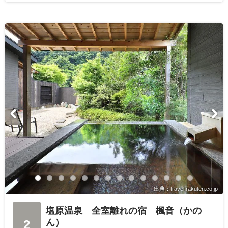
出典：travel.rakuten.co.jp
塩原温泉 全室離れの宿 楓音（かの
ん）
2