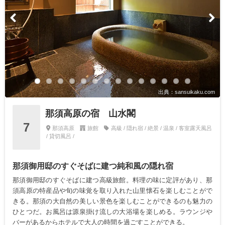
出典：sansuikaku.com
那須高原の宿 山水閣
7
那須高原
旅館
高級 / 隠れ宿 / 絶景 / 温泉 / 客室露天風呂
/ 貸切風呂 /
那須御用邸のすぐそばに建つ純和風の隠れ宿
那須御用邸のすぐそばに建つ高級旅館。料理の味に定評があり、那
須高原の特産品や旬の味覚を取り入れた山里懐石を楽しむことがで
きる。那須の大自然の美しい景色を楽しむことができるのも魅力の
ひとつだ。お風呂は源泉掛け流しの大浴場を楽しめる。ラウンジや
バーがあるからホテルで大人の時間を過ごすことができる。