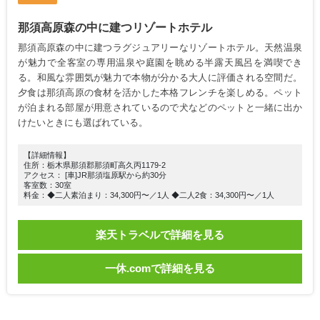
那須高原森の中に建つリゾートホテル
那須高原森の中に建つラグジュアリーなリゾートホテル。天然温泉
が魅力で全客室の専用温泉や庭園を眺める半露天風呂を満喫でき
る。和風な雰囲気が魅力で本物が分かる大人に評価される空間だ。
夕食は那須高原の食材を活かした本格フレンチを楽しめる。ペット
が泊まれる部屋が用意されているので犬などのペットと一緒に出か
けたいときにも選ばれている。
【詳細情報】
住所：栃木県那須郡那須町高久丙1179-2
アクセス： [車]JR那須塩原駅から約30分
客室数：30室
料金：◆二人素泊まり：34,300円〜／1人 ◆二人2食：34,300円〜／1人
楽天トラベルで詳細を見る
一休.comで詳細を見る