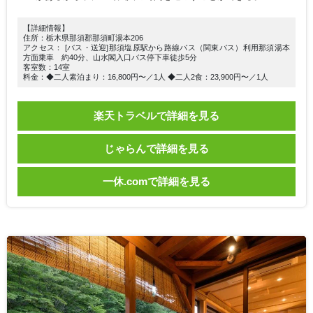
【詳細情報】
住所：栃木県那須郡那須町湯本206
アクセス： [バス・送迎]那須塩原駅から路線バス（関東バス）利用那須湯本
方面乗車 約40分、山水閣入口バス停下車徒歩5分
客室数：14室
料金：◆二人素泊まり：16,800円〜／1人 ◆二人2食：23,900円〜／1人
楽天トラベルで詳細を見る
じゃらんで詳細を見る
一休.comで詳細を見る