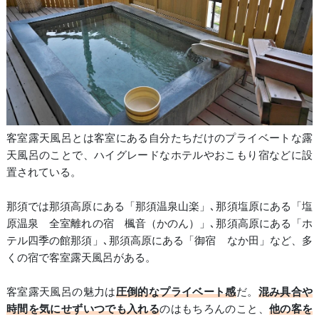
客室露天風呂とは客室にある自分たちだけのプライベートな露
天風呂のことで、ハイグレードなホテルやおこもり宿などに設
置されている。
那須では那須高原にある「那須温泉山楽」､那須塩原にある「塩
原温泉 全室離れの宿 楓音（かのん）」､那須高原にある「ホ
テル四季の館那須」､那須高原にある「御宿 なか田」など、多
くの宿で客室露天風呂がある。
客室露天風呂の魅力は
圧倒的なプライベート感
だ。
混み具合や
時間を気にせずいつでも入れる
のはもちろんのこと、
他の客を