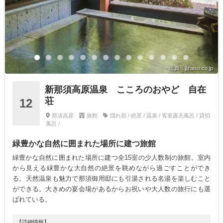
出典：jizaiso.co.jp
新那須高原温泉 こころのおやど 自在
荘
12
那須高原
旅館
隠れ宿 / 絶景 / 温泉 / 客室露天風呂 / 貸切
風呂 /
緑豊かな自然に囲まれた場所に建つ旅館
緑豊かな自然に囲まれた場所に建つ全15室の少人数制の旅館。室内
から見える緑豊かな大自然の絶景を眺めながら過ごすことができ
る。天然温泉も魅力で那須御用邸にも引湯される名湯を楽しむこと
ができる。大きめの宴会場があるからお祝いや大人数の旅行にも選
ばれている。
【詳細情報】