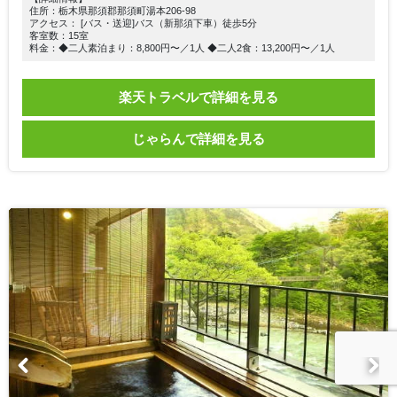
住所：栃木県那須郡那須町湯本206-98
アクセス： [バス・送迎]バス（新那須下車）徒歩5分
客室数：15室
料金：◆二人素泊まり：8,800円〜／1人 ◆二人2食：13,200円〜／1人
楽天トラベルで詳細を見る
じゃらんで詳細を見る