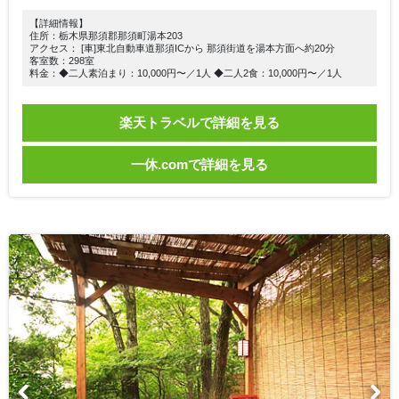
【詳細情報】
住所：栃木県那須郡那須町湯本203
アクセス： [車]東北自動車道那須ICから 那須街道を湯本方面へ約20分
客室数：298室
料金：◆二人素泊まり：10,000円〜／1人 ◆二人2食：10,000円〜／1人
楽天トラベルで詳細を見る
一休.comで詳細を見る