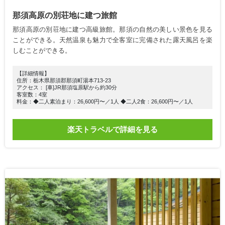
那須高原の別荘地に建つ旅館
那須高原の別荘地に建つ高級旅館。那須の自然の美しい景色を見る
ことができる。天然温泉も魅力で全客室に完備された露天風呂を楽
しむことができる。
【詳細情報】
住所：栃木県那須郡那須町湯本713-23
アクセス： [車]JR那須塩原駅から約30分
客室数：4室
料金：◆二人素泊まり：26,600円〜／1人 ◆二人2食：26,600円〜／1人
楽天トラベルで詳細を見る