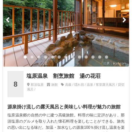
出典：ikyu.com
塩原温泉 割烹旅館 湯の花荘
8
那須塩原
旅館
高級 / 隠れ宿 / 温泉 / 客室露天風呂 / 貸切
風呂 /
源泉掛け流しの露天風呂と美味しい料理が魅力の旅館
塩原温泉郷の自然の中に建つ高級旅館。料理の味に定評があり、那
須塩原のグルメを取り入れた懐石料理を楽しむことができる。旅先
の思い出になる味だ。加温・加水なしの源泉100％掛け流し温泉を楽