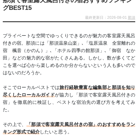
那須で客室露天風呂付きの宿おすすめランキン
グBEST15
最終更新日：2026-08-01
那須
プライベートな空間でゆっくりできるのが魅力の客室露天風呂
付きの宿。那須には「那須温泉山楽」､「塩原温泉 全室離れの
宿 楓音（かのん）」､「ホテル四季の館那須」､「御宿 なか
田」などの魅力的な宿がたくさんある。しかし、数が多くてど
こを選べば心から楽しめるのか分からないという人も多いので
はないのだろうか。
そこでローカルベストでは
旅行経験豊富な編集部と那須を知り
尽くしたローカルガイド
が協力し「那須で客室露天風呂付きの
宿」を徹底的に検証し、ベストな宿泊先の選び方を考えてみ
た。
その上で、
「那須で客室露天風呂付きの宿」のおすすめをラン
キング形式で紹介
したいと思う。