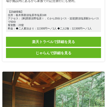
場が施設内にあるから家族での記念旅行にも便利。
【詳細情報】
住所：栃木県那須塩原市塩原168
アクセス： [車]西那須野塩原Ｉ．Ｃから20分 [バス・送迎]那須塩原駅からバス
で50分
客室数：23室
料金：◆二人素泊まり：12,500円〜／1人 ◆二人2食：12,500円〜／1人
楽天トラベルで詳細を見る
じゃらんで詳細を見る