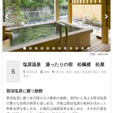
出典：jalan.net
塩原温泉 湯ったりの宿 松楓楼 松屋
5
那須塩原
旅館
隠れ宿 / 絶景 / 温泉 / 客室露天風呂 / 貸切
風呂 /
那須塩原に建つ旅館
那須塩原に建つ全23室の少人数制の旅館。室内から見える那須塩原
の豊かな自然の絶景を楽しめる。夕食は那須塩原の食材を活かした
和食会席を楽しめる。お風呂は福渡温泉を楽しめる。大きめの宴会