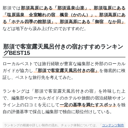
那須では
那須高原にある「那須温泉山楽」、那須塩原にある
「塩原温泉 全室離れの宿 楓音（かのん）」、那須高原にあ
る「ホテル四季の館那須」、那須高原にある「御宿 なか田」
などは地下から汲み上げたのでおすすめだ。
那須で客室露天風呂付きの宿おすすめランキン
グBEST15
ローカルベストでは旅行経験が豊富な編集部と外部のローカル
ガイドが協力し
「那須で客室露天風呂付きの宿」
を徹底的に検
証し、ベストな旅行先を考えてみた。
ランキングは「那須で客室露天風呂付きの宿」を吟味した上
で、編集部やローカルガイドのホテルや旅館の宿泊経験やオン
ライン上の口コミを元にして
一定の基準を満たすスポット
を独
自の評価基準で採点し編集部で独自に順位付けしている。
ランキングの根拠や詳しい制作の流れ、チェック体制については、「
コンテンツ制作