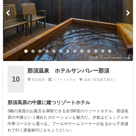
出典：travel.rakuten.co.jp
那須温泉 ホテルサンバレー那須
10
那須高原
リゾートホテル
温泉 / 客室露天風呂 /
那須高原の中腹に建つリゾートホテル
3種の泉質のお風呂を満喫できる全298室のリゾートホテル。那須高
原の中腹という優れたロケーションも魅力だ。夕食はビュッフェや
中華コースから選べる。プールやゲームコーナーがあるから子供連
れで行く家族旅行にもちょうどいい。