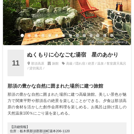
出典：nasu-hoshinoakari.jp
ぬくもりに心なごむ湯宿 星のあかり
11
那須高原
旅館
高級 / 隠れ宿 / 絶景 / 温泉 / 客室露天風呂
/ 貸切風呂 /
那須の豊かな自然に囲まれた場所に建つ旅館
那須の豊かな自然に囲まれた場所に建つ高級旅館。美しい景色が魅
力で関東平野や那須岳の絶景を楽しむことができる。夕食は那須高
原の食材を活かした創作会席料理を楽しめる。お風呂は掛け流しの
天然温泉100％にごり湯を楽しめる。
【詳細情報】
住所：栃木県那須郡那須町湯本206-1120