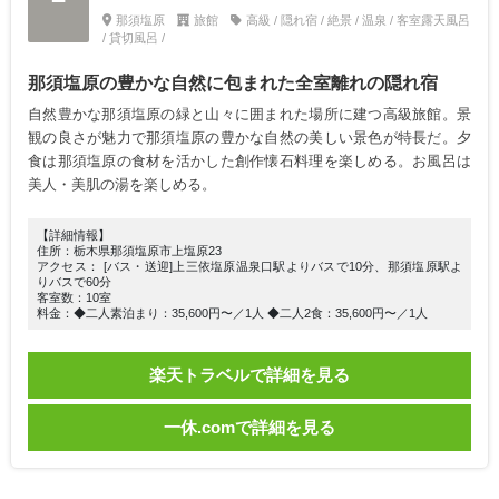
那須塩原
旅館
高級 / 隠れ宿 / 絶景 / 温泉 / 客室露天風呂
/ 貸切風呂 /
那須塩原の豊かな自然に包まれた全室離れの隠れ宿
自然豊かな那須塩原の緑と山々に囲まれた場所に建つ高級旅館。景
観の良さが魅力で那須塩原の豊かな自然の美しい景色が特長だ。夕
食は那須塩原の食材を活かした創作懐石料理を楽しめる。お風呂は
美人・美肌の湯を楽しめる。
【詳細情報】
住所：栃木県那須塩原市上塩原23
アクセス： [バス・送迎]上三依塩原温泉口駅よりバスで10分、那須塩原駅よ
りバスで60分
客室数：10室
料金：◆二人素泊まり：35,600円〜／1人 ◆二人2食：35,600円〜／1人
楽天トラベルで詳細を見る
一休.comで詳細を見る