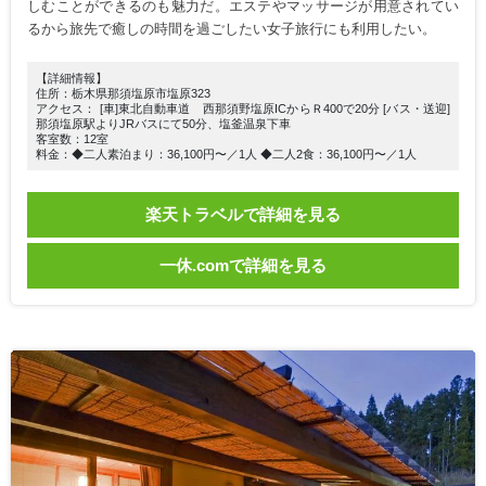
しむことができるのも魅力だ。エステやマッサージが用意されてい
るから旅先で癒しの時間を過ごしたい女子旅行にも利用したい。
【詳細情報】
住所：栃木県那須塩原市塩原323
アクセス： [車]東北自動車道 西那須野塩原ICからＲ400で20分 [バス・送迎]
那須塩原駅よりJRバスにて50分、塩釜温泉下車
客室数：12室
料金：◆二人素泊まり：36,100円〜／1人 ◆二人2食：36,100円〜／1人
楽天トラベルで詳細を見る
一休.comで詳細を見る