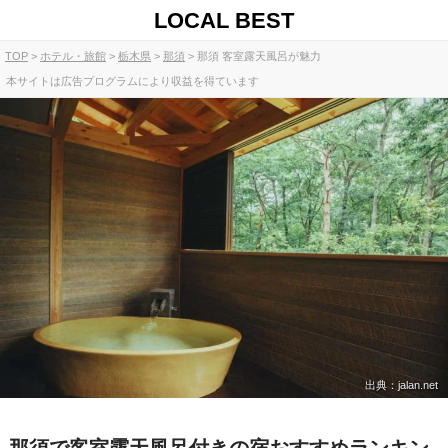
LOCAL BEST
TOP
ホテル・旅館
栃木県
那須
那須 客室露天風呂が魅力
本サイトは広告プログラムにより収益を得ています
出典：jalan.net