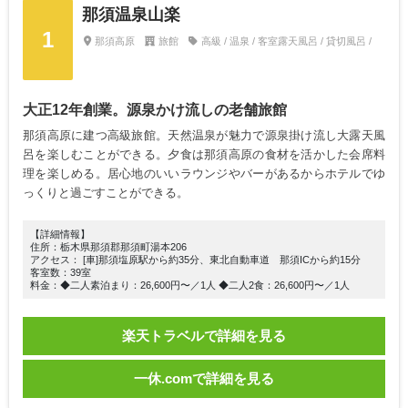
那須温泉山楽
1
那須高原
旅館
高級 / 温泉 / 客室露天風呂 / 貸切風呂 /
大正12年創業。源泉かけ流しの老舗旅館
那須高原に建つ高級旅館。天然温泉が魅力で源泉掛け流し大露天風
呂を楽しむことができる。夕食は那須高原の食材を活かした会席料
理を楽しめる。居心地のいいラウンジやバーがあるからホテルでゆ
っくりと過ごすことができる。
【詳細情報】
住所：栃木県那須郡那須町湯本206
アクセス： [車]那須塩原駅から約35分、東北自動車道 那須ICから約15分
客室数：39室
料金：◆二人素泊まり：26,600円〜／1人 ◆二人2食：26,600円〜／1人
楽天トラベルで詳細を見る
一休.comで詳細を見る