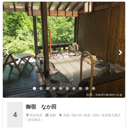
出典：travel.rakuten.co.jp
御宿 なか田
4
那須高原
旅館
高級 / 隠れ宿 / 絶景 / 温泉 / 客室露天風呂
/ 貸切風呂 /