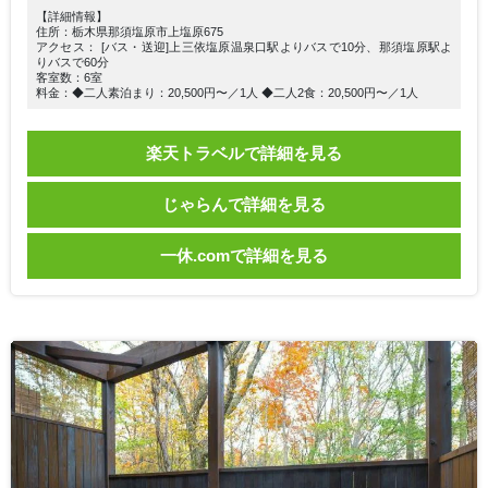
【詳細情報】
住所：栃木県那須塩原市上塩原675
アクセス： [バス・送迎]上三依塩原温泉口駅よりバスで10分、那須塩原駅よ
りバスで60分
客室数：6室
料金：◆二人素泊まり：20,500円〜／1人 ◆二人2食：20,500円〜／1人
楽天トラベルで詳細を見る
じゃらんで詳細を見る
一休.comで詳細を見る