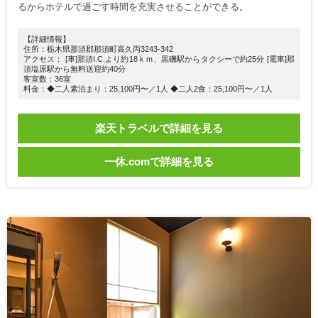
るからホテルで過ごす時間を充実させることができる。
【詳細情報】
住所：栃木県那須郡那須町高久丙3243-342
アクセス： [車]那須I.C.より約18ｋｍ、黒磯駅からタクシーで約25分 [電車]那
須塩原駅から無料送迎約40分
客室数：36室
料金：◆二人素泊まり：25,100円〜／1人 ◆二人2食：25,100円〜／1人
楽天トラベルで詳細を見る
一休.comで詳細を見る