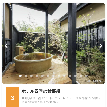
出典：jalan.net
ホテル四季の館那須
3
那須高原
リゾートホテル
ペット / 高級 / 隠れ宿 / 絶景 /
温泉 / 客室露天風呂 / 貸切風呂 /