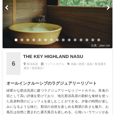
出典：jalan.net
THE KEY HIGHLAND NASU
6
那須高原
リゾートホテル
高級 / 絶景 / 温泉 / 客室露天
風呂 / 貸切風呂 /
オールインクルーシブのラグジュアリーリゾート
緑豊かな那須高原に建つラグジュアリーなリゾートホテル。美食の
宿として高い評価を受けており、地元那須高原の新鮮な食材を使っ
た高原料理のビュッフェを楽しむことができる。夕食の時間が楽し
みになるような味だ。那須の自然を楽しめる眺望の良さも魅力。お
風呂は自然に囲まれた露天風呂を楽しめる。心地いいラウンジがあ