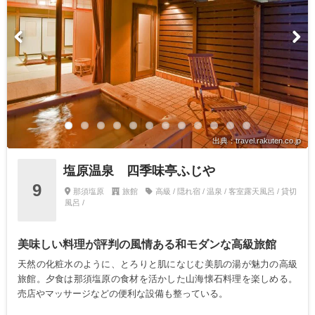
出典：travel.rakuten.co.jp
塩原温泉 四季味亭ふじや
9
那須塩原
旅館
高級 / 隠れ宿 / 温泉 / 客室露天風呂 / 貸切
風呂 /
美味しい料理が評判の風情ある和モダンな高級旅館
天然の化粧水のように、とろりと肌になじむ美肌の湯が魅力の高級
旅館。夕食は那須塩原の食材を活かした山海懐石料理を楽しめる。
売店やマッサージなどの便利な設備も整っている。