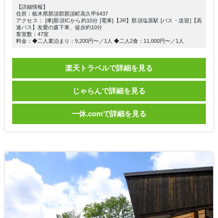
【詳細情報】
住所：栃木県那須郡那須町高久甲6437
アクセス： [車]那須ICから約10分 [電車]【JR】那須塩原駅 [バス・送迎]【高
速バス】友愛の森下車、徒歩約10分
客室数：47室
料金：◆二人素泊まり：9,200円〜／1人 ◆二人2食：11,000円〜／1人
楽天トラベルで詳細を見る
じゃらんで詳細を見る
一休.comで詳細を見る