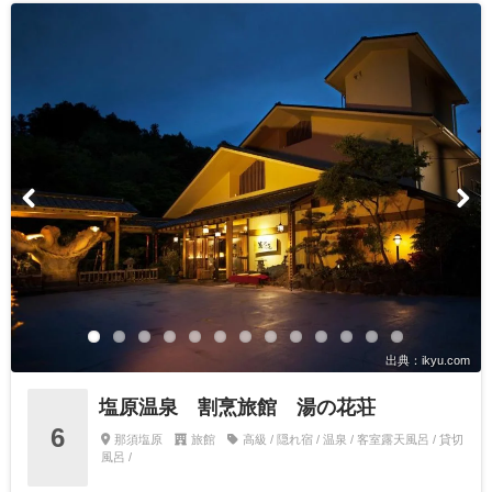
出典：ikyu.com
塩原温泉 割烹旅館 湯の花荘
6
那須塩原
旅館
高級 / 隠れ宿 / 温泉 / 客室露天風呂 / 貸切
風呂 /