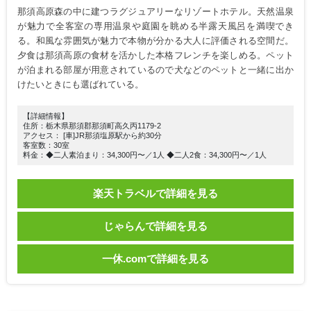
那須高原森の中に建つラグジュアリーなリゾートホテル。天然温泉
が魅力で全客室の専用温泉や庭園を眺める半露天風呂を満喫でき
る。和風な雰囲気が魅力で本物が分かる大人に評価される空間だ。
夕食は那須高原の食材を活かした本格フレンチを楽しめる。ペット
が泊まれる部屋が用意されているので犬などのペットと一緒に出か
けたいときにも選ばれている。
【詳細情報】
住所：栃木県那須郡那須町高久丙1179-2
アクセス： [車]JR那須塩原駅から約30分
客室数：30室
料金：◆二人素泊まり：34,300円〜／1人 ◆二人2食：34,300円〜／1人
楽天トラベルで詳細を見る
じゃらんで詳細を見る
一休.comで詳細を見る