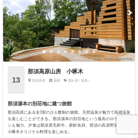
出典：travel.rakuten.co.jp
那須高原山房 小啄木
13
那須高原
旅館
隠れ宿 / 温泉 /
那須湯本の別荘地に建つ旅館
那須高原にある全3室の少人数制の旅館。天然温泉が魅力で高雄温泉
を楽しむことができる。那須湯本の別荘地という最高のロケーショ
ンも魅力。夕食は那須黒毛和牛、新鮮魚貝、那須の高原野菜などの
小啄木オリジナル料理を楽しめる。