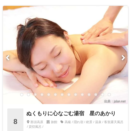
出典：jalan.net
ぬくもりに心なごむ湯宿 星のあかり
8
那須高原
旅館
高級 / 隠れ宿 / 絶景 / 温泉 / 客室露天風呂
/ 貸切風呂 /