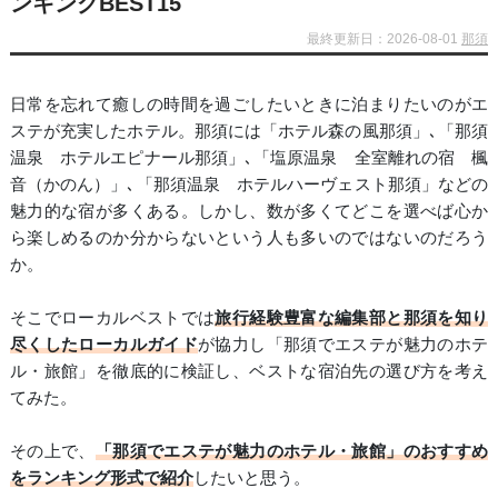
ンキングBEST15
最終更新日：2026-08-01
那須
日常を忘れて癒しの時間を過ごしたいときに泊まりたいのがエ
ステが充実したホテル。那須には「ホテル森の風那須」､「那須
温泉 ホテルエピナール那須」､「塩原温泉 全室離れの宿 楓
音（かのん）」､「那須温泉 ホテルハーヴェスト那須」などの
魅力的な宿が多くある。しかし、数が多くてどこを選べば心か
ら楽しめるのか分からないという人も多いのではないのだろう
か。
そこでローカルベストでは
旅行経験豊富な編集部と那須を知り
尽くしたローカルガイド
が協力し「那須でエステが魅力のホテ
ル・旅館」を徹底的に検証し、ベストな宿泊先の選び方を考え
てみた。
その上で、
「那須でエステが魅力のホテル・旅館」のおすすめ
をランキング形式で紹介
したいと思う。