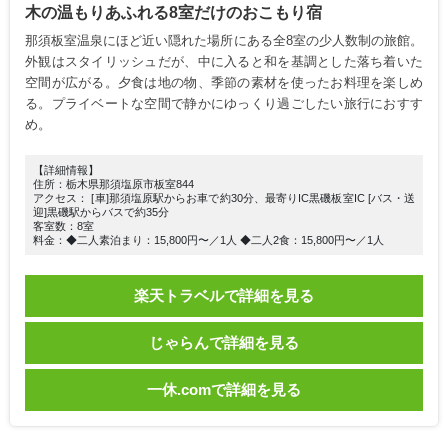
木の温もりあふれる8室だけのおこもり宿
那須板室温泉にほど近い隠れた場所にある全8室の少人数制の旅館。
外観はスタイリッシュだが、中に入ると和を基調とした落ち着いた
空間が広がる。夕食は地の物、季節の素材を使ったお料理を楽しめ
る。プライベートな空間で静かにゆっくり過ごしたい旅行におすす
め。
【詳細情報】
住所：栃木県那須塩原市板室844
アクセス： [車]那須塩原駅からお車で約30分、最寄りIC黒磯板室IC [バス・送
迎]黒磯駅からバスで約35分
客室数：8室
料金：◆二人素泊まり：15,800円〜／1人 ◆二人2食：15,800円〜／1人
楽天トラベルで詳細を見る
じゃらんで詳細を見る
一休.comで詳細を見る