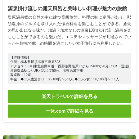
源泉掛け流しの露天風呂と美味しい料理が魅力の旅館
塩原温泉郷の自然の中に建つ高級旅館。料理の味に定評があり、那
須塩原のグルメを取り入れた懐石料理を楽しむことができる。旅先
の思い出になる味だ。加温・加水なしの源泉100％掛け流し温泉を楽
しむことができるのも魅力だ。エステやマッサージが用意されてい
るから旅先で癒しの時間を過ごしたい女子旅行にも利用したい。
【詳細情報】
住所：栃木県那須塩原市塩原323
アクセス： [車]東北自動車道 西那須野塩原ICからＲ400で20分 [バス・送迎]
那須塩原駅よりJRバスにて50分、塩釜温泉下車
客室数：12室
料金：◆二人素泊まり：36,100円〜／1人 ◆二人2食：36,100円〜／1人
楽天トラベルで詳細を見る
一休.comで詳細を見る