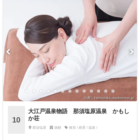
出典：kamoshika.ooedoonsen.jp
大江戸温泉物語 那須塩原温泉 かもし
か荘
10
那須塩原
旅館
格安 / 絶景 / 温泉 /