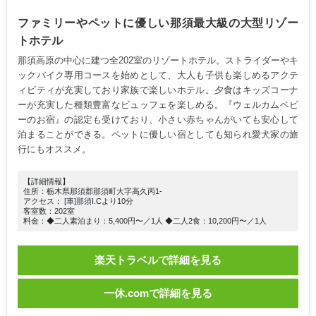
ファミリーやペットに優しい那須最大級の大型リゾー
トホテル
那須高原の中心に建つ全202室のリゾートホテル。ストライダーやキ
ックバイク専用コースを始めとして、大人も子供も楽しめるアクテ
ィビティが充実しており家族で楽しいホテル。夕食はキッズコーナ
ーが充実した種類豊富なビュッフェを楽しめる。『ウェルカムベビ
ーのお宿』の認定も受けており、小さい赤ちゃんがいても安心して
泊まることができる。ペットに優しい宿としても知られ愛犬家の旅
行にもオススメ。
【詳細情報】
住所：栃木県那須郡那須町大字高久丙1-
アクセス： [車]那須I.Cより10分
客室数：202室
料金：◆二人素泊まり：5,400円〜／1人 ◆二人2食：10,200円〜／1人
楽天トラベルで詳細を見る
一休.comで詳細を見る