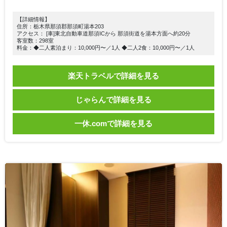
【詳細情報】
住所：栃木県那須郡那須町湯本203
アクセス： [車]東北自動車道那須ICから 那須街道を湯本方面へ約20分
客室数：298室
料金：◆二人素泊まり：10,000円〜／1人 ◆二人2食：10,000円〜／1人
楽天トラベルで詳細を見る
じゃらんで詳細を見る
一休.comで詳細を見る