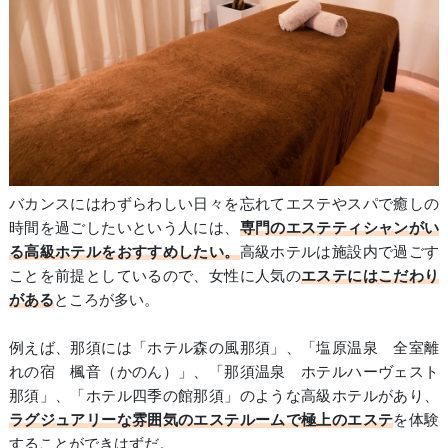
バカンスにはわずらわしい日々を忘れてエステやスパで癒しの
時間を過ごしたいという人には、
専門のエステティシャンがい
る高級ホテルをおすすめしたい。
高級ホテルは施設内で過ごす
ことを前提としているので、女性に人気の
エステにはこだわり
がある
ところが多い。
例えば、那須には「ホテル森の風那須」、「塩原温泉 全室離
れの宿 楓音（かのん）」、「那須温泉 ホテルハーヴェスト
那須」、「ホテル四季の館那須」のような高級ホテルがあり、
ラグジュアリーな雰囲気のエステルームで極上のエステ
を体験
することができはずだ。