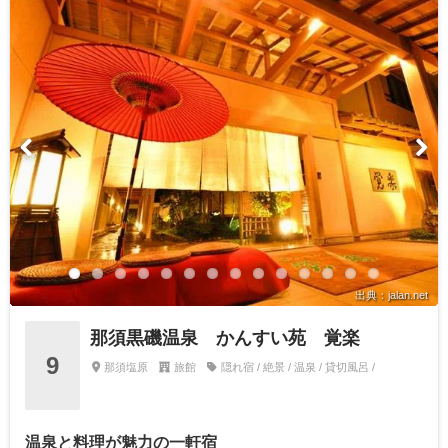
出典：jalan.net
那須黒磯温泉 かんすい苑 覚楽
9
那須塩原
旅館
隠れ宿 / 絶景 / 温泉 / 貸切風呂 /
温泉と料理が魅力の一軒宿