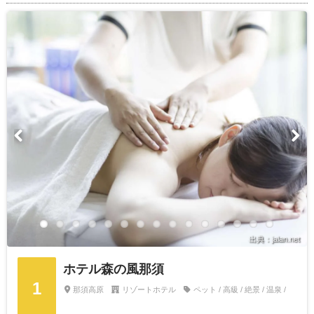
出典：jalan.net
ホテル森の風那須
1
那須高原
リゾートホテル
ペット / 高級 / 絶景 / 温泉 /