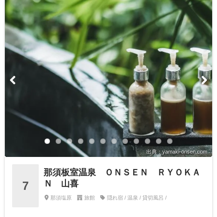
出典：yamaki-onsen.com
那須板室温泉 ＯＮＳＥＮ ＲＹＯＫＡ
Ｎ 山喜
7
那須塩原
旅館
隠れ宿 / 温泉 / 貸切風呂 /