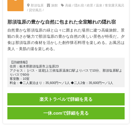
那須塩原
旅館
高級 / 隠れ宿 / 絶景 / 温泉 / 客室露天風呂
/ 貸切風呂 /
那須塩原の豊かな自然に包まれた全室離れの隠れ宿
自然豊かな那須塩原の緑と山々に囲まれた場所に建つ高級旅館。景
観の良さが魅力で那須塩原の豊かな自然の美しい景色が特長だ。夕
食は那須塩原の食材を活かした創作懐石料理を楽しめる。お風呂は
美人・美肌の湯を楽しめる。
【詳細情報】
住所：栃木県那須塩原市上塩原23
アクセス： [バス・送迎]上三依塩原温泉口駅よりバスで10分、那須塩原駅よ
りバスで60分
客室数：10室
料金：◆二人素泊まり：35,600円〜／1人 ◆二人2食：35,600円〜／1人
楽天トラベルで詳細を見る
一休.comで詳細を見る