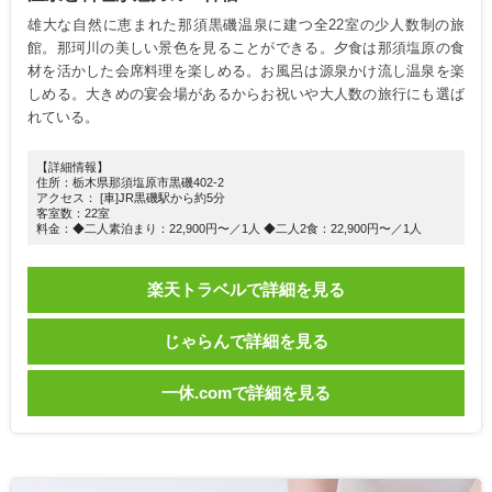
雄大な自然に恵まれた那須黒磯温泉に建つ全22室の少人数制の旅
館。那珂川の美しい景色を見ることができる。夕食は那須塩原の食
材を活かした会席料理を楽しめる。お風呂は源泉かけ流し温泉を楽
しめる。大きめの宴会場があるからお祝いや大人数の旅行にも選ば
れている。
【詳細情報】
住所：栃木県那須塩原市黒磯402-2
アクセス： [車]JR黒磯駅から約5分
客室数：22室
料金：◆二人素泊まり：22,900円〜／1人 ◆二人2食：22,900円〜／1人
楽天トラベルで詳細を見る
じゃらんで詳細を見る
一休.comで詳細を見る