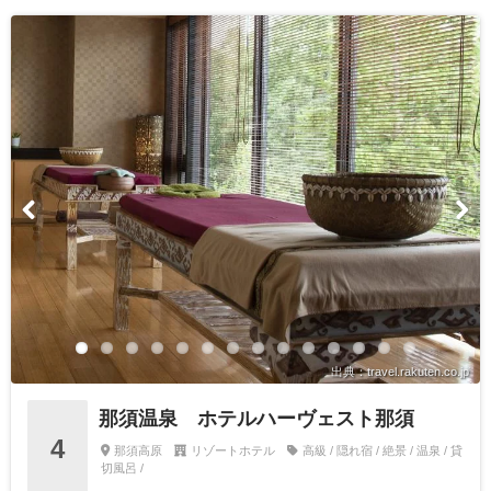
出典：travel.rakuten.co.jp
那須温泉 ホテルハーヴェスト那須
4
那須高原
リゾートホテル
高級 / 隠れ宿 / 絶景 / 温泉 / 貸
切風呂 /