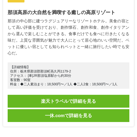
那須高原の大自然を満喫する癒しの高原リゾート
那須の中心部に建つラグジュアリーなリゾートホテル。美食の宿と
して高い評価を受けており、創作懐石、創作和食、創作イタリアン
から選んで楽しむことができる。食事だけでも食べに行きたくなる
味だ。上質な雰囲気が魅力で大人にとって居心地のいい空間だ。ペ
ットに優しい宿としても知られペットと一緒に旅行したい時でも安
心だ。
【詳細情報】
住所：栃木県那須郡那須町高久丙1179-2
アクセス： [車]JR那須塩原駅から約30分
客室数：90室
料金：◆二人素泊まり：18,500円〜／1人 ◆二人2食：18,500円〜／1人
楽天トラベルで詳細を見る
一休.comで詳細を見る