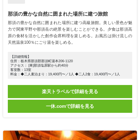
那須の豊かな自然に囲まれた場所に建つ旅館
那須の豊かな自然に囲まれた場所に建つ高級旅館。美しい景色が魅
力で関東平野や那須岳の絶景を楽しむことができる。夕食は那須高
原の食材を活かした創作会席料理を楽しめる。お風呂は掛け流しの
天然温泉100％にごり湯を楽しめる。
【詳細情報】
住所：栃木県那須郡那須町湯本206-1120
アクセス： [車]那須塩原駅から約40分
客室数：13室
料金：◆二人素泊まり：19,400円〜／1人 ◆二人2食：19,400円〜／1人
楽天トラベルで詳細を見る
一休.comで詳細を見る