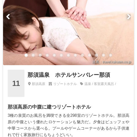
出典：travel.rakuten.co.jp
那須温泉 ホテルサンバレー那須
11
那須高原
リゾートホテル
温泉 / 客室露天風呂 /
那須高原の中腹に建つリゾートホテル
3種の泉質のお風呂を満喫できる全298室のリゾートホテル。那須高
原の中腹という優れたロケーションも魅力だ。夕食はビュッフェや
中華コースから選べる。プールやゲームコーナーがあるから子供連
れで行く家族旅行にもちょうどいい。