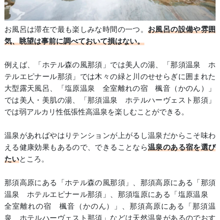
お風呂は滞在で最も楽しみな時間の一つ。
お風呂の設備や雰囲
気、眺望は事前に調べておいて損はない。
例えば、「ホテル森の風那須」では美人の湯、「那須温泉 ホ
テルエピナール那須」では木々の緑と川のせせらぎに囲まれた
大型露天風呂、「塩原温泉 全室離れの宿 楓音（かのん）」
では美人・美肌の湯、「那須温泉 ホテルハーヴェスト那須」
では弱アルカリ性低張性高温泉を楽しむことができる。
温泉があればやはりテンションが上がるし温泉だからこそ味わ
える健康効果もあるので、できることなら
温泉のある宿を選び
たい
ところ。
那須高原にある「ホテル森の風那須」、那須高原にある「那須
温泉 ホテルエピナール那須」、那須塩原にある「塩原温泉
全室離れの宿 楓音（かのん）」、那須高原にある「那須温
泉 ホテルハーヴェスト那須」などは天然温泉があるのでおす