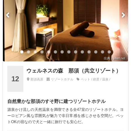
出典：jalan.net
ウェルネスの森 那須（共立リゾート）
12
那須高原
リゾートホテル
ペット / 絶景 / 温泉 /
自然豊かな那須のすそ野に建つリゾートホテル
源泉かけ流しの天然温泉を満喫できる全47室のリゾートホテル。ヨ
ーロピアン風な雰囲気が魅力で非日常感を感じさせる空間だ。ペッ
トOKの宿なので犬と一緒に旅行でも安心だ。