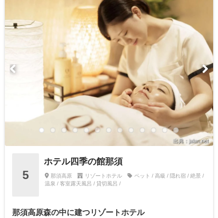
出典：jalan.net
ホテル四季の館那須
5
那須高原
リゾートホテル
ペット / 高級 / 隠れ宿 / 絶景 /
温泉 / 客室露天風呂 / 貸切風呂 /
那須高原森の中に建つリゾートホテル