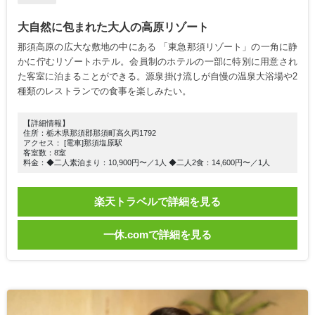
大自然に包まれた大人の高原リゾート
那須高原の広大な敷地の中にある 「東急那須リゾート」の一角に静
かに佇むリゾートホテル。会員制のホテルの一部に特別に用意され
た客室に泊まることができる。源泉掛け流しが自慢の温泉大浴場や2
種類のレストランでの食事を楽しみたい。
【詳細情報】
住所：栃木県那須郡那須町高久丙1792
アクセス： [電車]那須塩原駅
客室数：8室
料金：◆二人素泊まり：10,900円〜／1人 ◆二人2食：14,600円〜／1人
楽天トラベルで詳細を見る
一休.comで詳細を見る