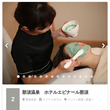
出典：epinard.jp
那須温泉 ホテルエピナール那須
2
那須高原
リゾートホテル
ペット / 絶景 / 温泉 /