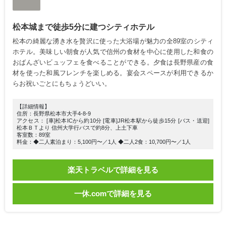
松本城まで徒歩5分に建つシティホテル
松本の綺麗な湧き水を贅沢に使った大浴場が魅力の全89室のシティ
ホテル。美味しい朝食が人気で信州の食材を中心に使用した和食の
おばんざいビュッフェを食べることができる。夕食は長野県産の食
材を使った和風フレンチを楽しめる。宴会スペースが利用できるか
らお祝いごとにもちょうどいい。
【詳細情報】
住所：長野県松本市大手4-8-9
アクセス： [車]松本ICから約10分 [電車]JR松本駅から徒歩15分 [バス・送迎]
松本ＢＴより 信州大学行バスで約8分、上土下車
客室数：89室
料金：◆二人素泊まり：5,100円〜／1人 ◆二人2食：10,700円〜／1人
楽天トラベルで詳細を見る
一休.comで詳細を見る