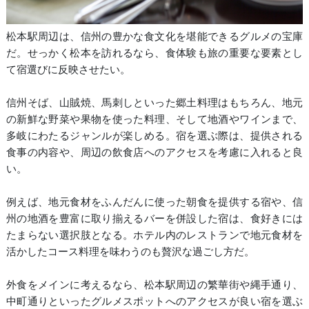
松本駅周辺は、信州の豊かな食文化を堪能できるグルメの宝庫
だ。せっかく松本を訪れるなら、食体験も旅の重要な要素とし
て宿選びに反映させたい。
信州そば、山賊焼、馬刺しといった郷土料理はもちろん、地元
の新鮮な野菜や果物を使った料理、そして地酒やワインまで、
多岐にわたるジャンルが楽しめる。宿を選ぶ際は、提供される
食事の内容や、周辺の飲食店へのアクセスを考慮に入れると良
い。
例えば、地元食材をふんだんに使った朝食を提供する宿や、信
州の地酒を豊富に取り揃えるバーを併設した宿は、食好きには
たまらない選択肢となる。ホテル内のレストランで地元食材を
活かしたコース料理を味わうのも贅沢な過ごし方だ。
外食をメインに考えるなら、松本駅周辺の繁華街や縄手通り、
中町通りといったグルメスポットへのアクセスが良い宿を選ぶ