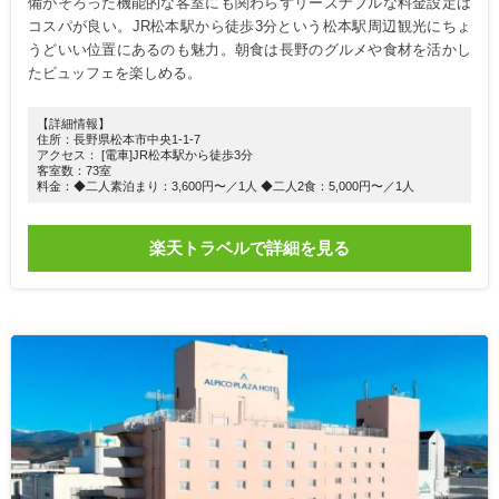
備がそろった機能的な客室にも関わらずリーズナブルな料金設定は
コスパが良い。JR松本駅から徒歩3分という松本駅周辺観光にちょ
うどいい位置にあるのも魅力。朝食は長野のグルメや食材を活かし
たビュッフェを楽しめる。
【詳細情報】
住所：長野県松本市中央1-1-7
アクセス： [電車]JR松本駅から徒歩3分
客室数：73室
料金：◆二人素泊まり：3,600円〜／1人 ◆二人2食：5,000円〜／1人
楽天トラベルで詳細を見る