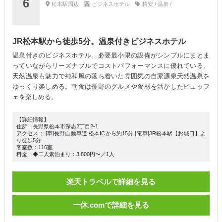
6
松本駅周辺
ビジネスホテル
格安 / 温泉 /
JR松本駅から徒歩5分。温泉付きビジネスホテル
温泉付きのビジネスホテル。必要最小限の設備がシンプルにまとま
っていながらリーズナブルでコストパフォーマンスに優れている。
天然温泉も魅力で純和風の落ち着いた雰囲気の自家源泉天然温泉を
ゆっくり楽しめる。朝食は長野のグルメや食材を活かしたビュッフ
ェを楽しめる。
【詳細情報】
住所：長野県松本市深志2丁目2-1
アクセス： [車]長野自動車道 松本ICから約15分 [電車]JR松本駅【お城口】よ
り徒歩5分
客室数：116室
料金：◆二人素泊まり：3,800円〜／1人
楽天トラベルで詳細を見る
一休.comで詳細を見る