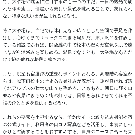
て、大浴場や眺望に注目するのも一つの手だ。一日の観光で疲
れた体を癒し、部屋から美しい景色を眺めることで、忘れられ
ない特別な思い出が生まれるだろう。
特に大浴場は、自宅では味わえない広々とした空間で手足を伸
ばし、心ゆくまでリラックスできる場所だ。露天風呂を併設し
ている施設であれば、開放感の中で松本の澄んだ空気を肌で感
じながら湯浴みを楽しめる。温泉でなくとも、大浴場があるだ
けで旅の疲れが格段に癒される。
また、眺望も宿選びの重要なポイントとなる。高層階の客室か
らは、城下町松本の歴史ある街並みが広がり、運が良ければ遠
く北アルプスの壮大な山々を望めることもある。朝日に輝く山
並みや夜景にきらめく街の灯りは、日常を忘れさせてくれる至
福のひとときを提供するだろう。
これらの要素を重視するなら、予約サイトの絞り込み機能や宿
の公式サイト、利用者の口コミ写真などを活用し、事前にしっ
かりと確認することをおすすめする。自身のニーズに合った大