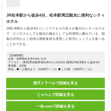
JR松本駅から徒歩4分。松本駅周辺観光に便利なシティ
ホテル
JR松本駅から徒歩4分というアクセスの良さが魅力のシティホテル
で、ビジネスとしても観光の拠点としても利便性に優れている。朝
食の評判がよく信州の新鮮食材を使用した和洋ビュッフェを食べる
ことができる。
【詳細情報】
住所：長野県松本市中央1-14-9
アクセス： [車]長野自動車道松本ICから約10分 [電車]JR松本駅から徒歩4分
客室数：153室
料金：◆二人素泊まり：3,900円〜／1人 ◆二人2食：9,900円〜／1人
楽天トラベルで詳細を見る
じゃらんで詳細を見る
一休.comで詳細を見る