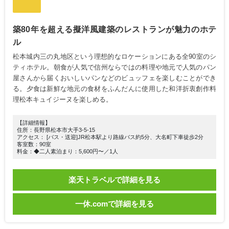
築80年を超える擬洋風建築のレストランが魅力のホテ
ル
松本城内三の丸地区という理想的なロケーションにある全90室のシ
ティホテル。朝食が人気で信州ならではの料理や地元で人気のパン
屋さんから届くおいしいパンなどのビュッフェを楽しむことができ
る。夕食は新鮮な地元の食材をふんだんに使用した和洋折衷創作料
理松本キュイジーヌを楽しめる。
【詳細情報】
住所：長野県松本市大手3-5-15
アクセス： [バス・送迎]JR松本駅より路線バス約5分、大名町下車徒歩2分
客室数：90室
料金：◆二人素泊まり：5,600円〜／1人
楽天トラベルで詳細を見る
一休.comで詳細を見る