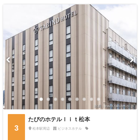
出典：travel.rakuten.co.jp
たびのホテルｌｉｔ松本
3
松本駅周辺
ビジネスホテル