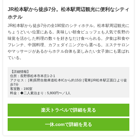
JR松本駅から徒歩7分。松本駅周辺観光に便利なシティ
ホテル
JR松本駅から徒歩7分の全190室のシティホテル。松本駅周辺観光に
ちょうどいい位置にある。美味しい朝食ビュッフェも人気で長野の
味覚を活かした料理の数々を好きなだけ食べられる。夕食は和食や
フレンチ、中国料理、カフェダイニングから選べる。エステサロン
やマッサージがあるからホテル自体も楽しみたい女子旅にも選ばれ
ている。
【詳細情報】
住所：長野県松本市本庄1-2-1
アクセス： [車]長野自動車道松本ICから約15分 [電車]JR松本駅正面口より徒
歩7分
客室数：190室
料金：◆二人素泊まり：5,800円〜／1人
楽天トラベルで詳細を見る
一休.comで詳細を見る