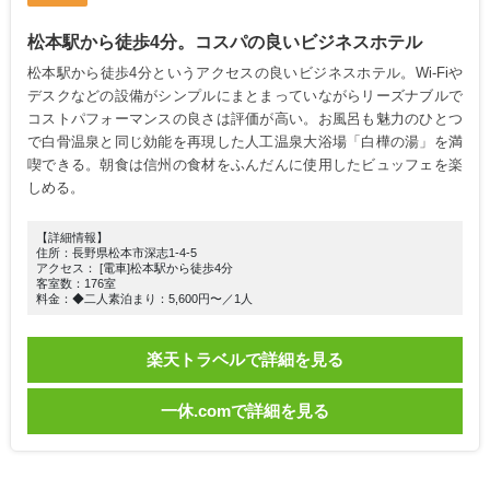
松本駅から徒歩4分。コスパの良いビジネスホテル
松本駅から徒歩4分というアクセスの良いビジネスホテル。Wi-Fiや
デスクなどの設備がシンプルにまとまっていながらリーズナブルで
コストパフォーマンスの良さは評価が高い。お風呂も魅力のひとつ
で白骨温泉と同じ効能を再現した人工温泉大浴場「白樺の湯」を満
喫できる。朝食は信州の食材をふんだんに使用したビュッフェを楽
しめる。
【詳細情報】
住所：長野県松本市深志1-4-5
アクセス： [電車]松本駅から徒歩4分
客室数：176室
料金：◆二人素泊まり：5,600円〜／1人
楽天トラベルで詳細を見る
一休.comで詳細を見る