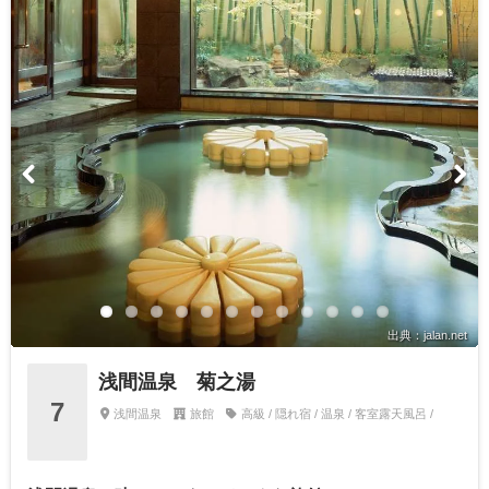
出典：jalan.net
浅間温泉 菊之湯
7
浅間温泉
旅館
高級 / 隠れ宿 / 温泉 / 客室露天風呂 /