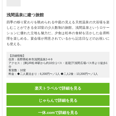
浅間温泉に建つ旅館
四季の移り変わりを眺められる中庭の見える天然温泉の大浴場を楽
しむことができる全10室の少人数制の旅館。浅間温泉というロケー
ションに優れた立地も魅力だ。夕食は松本の食材を活かした会席料
理を楽しめる。宴会場が用意されているから記念日などのお祝いに
も使える。
【詳細情報】
住所：長野県松本市浅間温泉2-4-9
アクセス： [車]JR松本駅から約10分 [バス・送迎]下浅間広場バス停より徒歩1
分
客室数：10室
料金：◆二人素泊まり：6,200円〜／1人 ◆二人2食：13,200円〜／1人
楽天トラベルで詳細を見る
じゃらんで詳細を見る
一休.comで詳細を見る