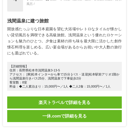
風呂 /
浅間温泉に建つ旅館
開放感たっぷりな日本庭園を望む大浴場やレトロなタイルが懐かし
い貸切風呂を満喫できる高級旅館。浅間温泉という優れたロケーシ
ョンも魅力のひとつ。夕食は素材の持ち味を最大限に活かした創作
懐石料理を楽しめる。広い宴会場があるからお祝いや大人数の旅行
にも選ばれている。
【詳細情報】
住所：長野県松本市浅間温泉3-13-5
アクセス： [車]松本インターから車で15分 [バス・送迎]松本駅前アリオ1階か
ら浅間温泉行きバス25分、浅間温泉で下車徒歩2分
客室数：8室
料金：◆二人素泊まり：15,000円〜／1人 ◆二人2食：15,000円〜／1人
楽天トラベルで詳細を見る
一休.comで詳細を見る