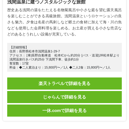
浅間温泉に建つノスタルジックな旅館
歴史ある浅間の湯をたたえる名物菊風呂や小さな庭を望む露天風呂
を楽しむことができる高級旅館。浅間温泉というロケーションの良
さも魅力。夕食は名産の馬刺しなど郷土の食材に加えて海・川の魚
なども使用した会席料理を楽しめる。お土産が買える小さな売店な
どのあるとうれしい設備が充実している。
【詳細情報】
住所：長野県松本市浅間温泉1-29-7
アクセス： [車]長野自動車道 松本ICから約20分 [バス・送迎]JR松本駅より
浅間温泉行きバス約25分 下浅間下車、徒歩約1分
客室数：17室
料金：◆二人素泊まり：15,800円〜／1人 ◆二人2食：15,800円〜／1人
楽天トラベルで詳細を見る
じゃらんで詳細を見る
一休.comで詳細を見る