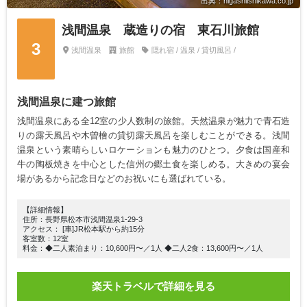
出典：higashiishikawa.co.jp
浅間温泉 蔵造りの宿 東石川旅館
3
浅間温泉
旅館
隠れ宿 / 温泉 / 貸切風呂 /
浅間温泉に建つ旅館
浅間温泉にある全12室の少人数制の旅館。天然温泉が魅力で青石造
りの露天風呂や木曽檜の貸切露天風呂を楽しむことができる。浅間
温泉という素晴らしいロケーションも魅力のひとつ。夕食は国産和
牛の陶板焼きを中心とした信州の郷土食を楽しめる。大きめの宴会
場があるから記念日などのお祝いにも選ばれている。
【詳細情報】
住所：長野県松本市浅間温泉1-29-3
アクセス： [車]JR松本駅から約15分
客室数：12室
料金：◆二人素泊まり：10,600円〜／1人 ◆二人2食：13,600円〜／1人
楽天トラベルで詳細を見る