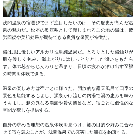
浅間温泉の宿選びでまず注目したいのは、その歴史が育んだ温
泉の魅力だ。松本の奥座敷として親しまれるこの地の湯は、疲
労回復や美肌効果が期待できる良質な泉質が特徴だ。
湯は肌に優しいアルカリ性単純温泉だ。とろりとした湯触りが
肌を優しく包み、湯上がりにはしっとりとした潤いをもたら
す。体の芯からじんわりと温まり、日頃の疲れが溶け出す至福
の時間を体験できる。
温泉の楽しみ方は宿ごとに様々だ。開放的な露天風呂で四季の
景色を堪能するもよし、源泉かけ流しの内湯で湯の恵みを味わ
うもよし。趣の異なる湯船や貸切風呂など、宿ごとに個性的な
空間が癒しを提供する。
自身の求める理想の温泉体験を見つけ、旅の目的や好みに合わ
せて宿を選ぶことが、浅間温泉での充実した滞在を約束する。