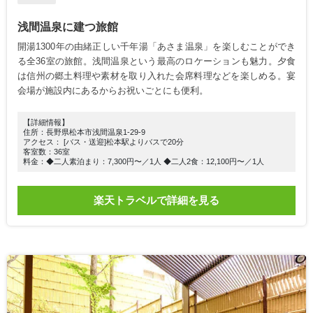
浅間温泉に建つ旅館
開湯1300年の由緒正しい千年湯「あさま温泉」を楽しむことができ
る全36室の旅館。浅間温泉という最高のロケーションも魅力。夕食
は信州の郷土料理や素材を取り入れた会席料理などを楽しめる。宴
会場が施設内にあるからお祝いごとにも便利。
【詳細情報】
住所：長野県松本市浅間温泉1-29-9
アクセス： [バス・送迎]松本駅よりバスで20分
客室数：36室
料金：◆二人素泊まり：7,300円〜／1人 ◆二人2食：12,100円〜／1人
楽天トラベルで詳細を見る