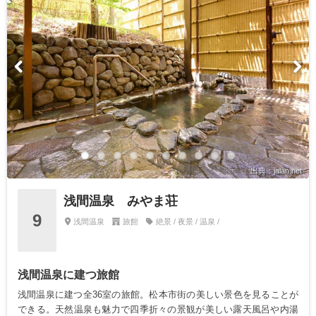
出典：jalan.net
浅間温泉 みやま荘
9
浅間温泉
旅館
絶景 / 夜景 / 温泉 /
浅間温泉に建つ旅館
浅間温泉に建つ全36室の旅館。松本市街の美しい景色を見ることが
できる。天然温泉も魅力で四季折々の景観が美しい露天風呂や内湯