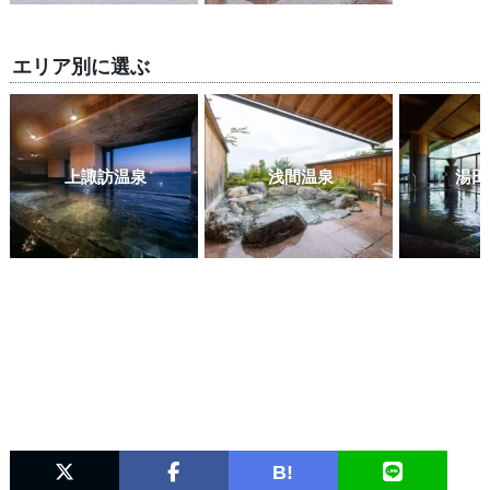
エリア別に選ぶ
上諏訪温泉
浅間温泉
湯田
B!