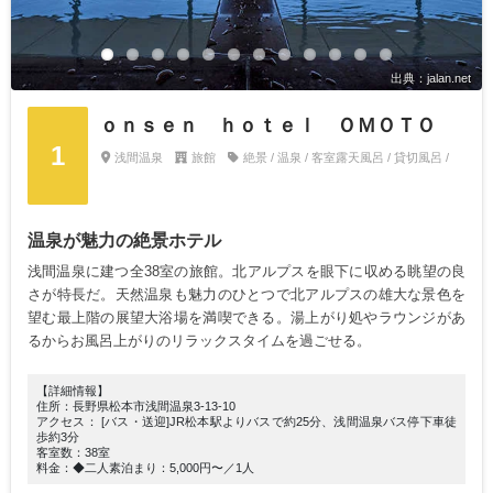
出典：jalan.net
ｏｎｓｅｎ ｈｏｔｅｌ ＯＭＯＴＯ
1
浅間温泉
旅館
絶景 / 温泉 / 客室露天風呂 / 貸切風呂 /
温泉が魅力の絶景ホテル
浅間温泉に建つ全38室の旅館。北アルプスを眼下に収める眺望の良
さが特長だ。天然温泉も魅力のひとつで北アルプスの雄大な景色を
望む最上階の展望大浴場を満喫できる。湯上がり処やラウンジがあ
るからお風呂上がりのリラックスタイムを過ごせる。
【詳細情報】
住所：長野県松本市浅間温泉3-13-10
アクセス： [バス・送迎]JR松本駅よりバスで約25分、浅間温泉バス停下車徒
歩約3分
客室数：38室
料金：◆二人素泊まり：5,000円〜／1人