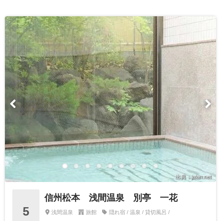
出典：jalan.net
信州松本 浅間温泉 別亭 一花
5
浅間温泉
旅館
隠れ宿 / 温泉 / 貸切風呂 /