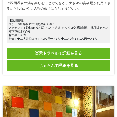
で浅間温泉の湯を楽しむことができる。大きめの宴会場が利用でき
るからお祝いや大人数の旅行にもちょうどいい。
【詳細情報】
住所：長野県松本市浅間温泉3-28-6
アクセス： [電車]JR松本駅 [バス・送迎]アルピコ交通浅間線 浅間温泉バス
停下車徒歩約3分
客室数：36室
料金：◆二人素泊まり：7,000円〜／1人 ◆二人2食：8,100円〜／1人
楽天トラベルで詳細を見る
じゃらんで詳細を見る