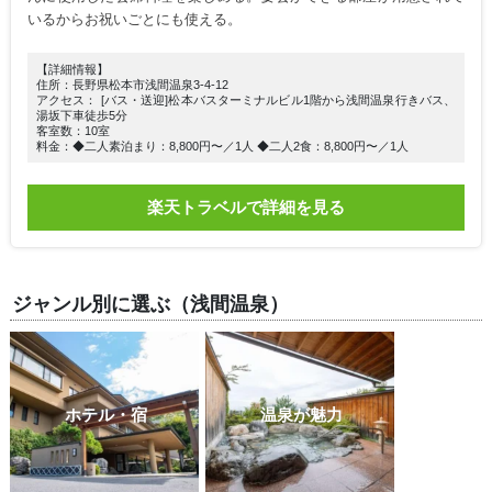
いるからお祝いごとにも使える。
【詳細情報】
住所：長野県松本市浅間温泉3-4-12
アクセス： [バス・送迎]松本バスターミナルビル1階から浅間温泉行きバス、
湯坂下車徒歩5分
客室数：10室
料金：◆二人素泊まり：8,800円〜／1人 ◆二人2食：8,800円〜／1人
楽天トラベルで詳細を見る
ジャンル別に選ぶ（浅間温泉）
ホテル・宿
温泉が魅力