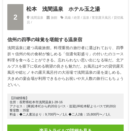
松本 浅間温泉 ホテル玉之湯
2
浅間温泉
旅館
高級 / 絶景 / 温泉 / 客室露天風呂 / 貸切風
呂 /
信州の四季の味覚を堪能する温泉宿
浅間温泉に建つ高級旅館。料理重視の旅行者に選ばれており、四季
折々信州の旬の食材が愉しめる「信濃旬彩盛り」の付いたのコース
料理を食べることができる。忘れられない思い出になる味だ。北ア
ルプスを眼下に収める眺望の良さも魅力だ。お風呂は4つの貸切露天
風呂や総ヒノキの露天風呂付の大浴場で浅間温泉の湯を楽しめる。
大きめの宴会場が利用できるからお祝いや大人数の旅行にもちょう
どいい。
【詳細情報】
住所：長野県松本市浅間温泉1-28-16
アクセス： [車]松本ICから約20分 [バス・送迎]JR松本駅よりバスで約20分
客室数：35室
料金：◆二人素泊まり：9,700円〜／1人 ◆二人2食：15,800円〜／1人
楽天トラベルで詳細を見る