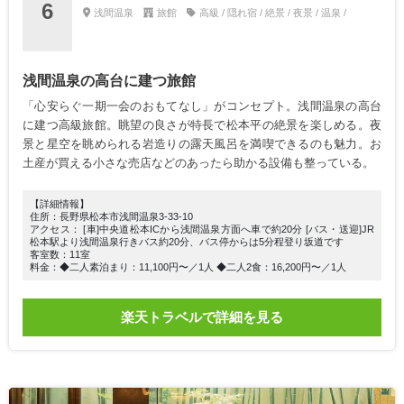
6
浅間温泉
旅館
高級 / 隠れ宿 / 絶景 / 夜景 / 温泉 /
浅間温泉の高台に建つ旅館
「心安らぐ一期一会のおもてなし」がコンセプト。浅間温泉の高台
に建つ高級旅館。眺望の良さが特長で松本平の絶景を楽しめる。夜
景と星空を眺められる岩造りの露天風呂を満喫できるのも魅力。お
土産が買える小さな売店などのあったら助かる設備も整っている。
【詳細情報】
住所：長野県松本市浅間温泉3-33-10
アクセス： [車]中央道松本ICから浅間温泉方面へ車で約20分 [バス・送迎]JR
松本駅より浅間温泉行きバス約20分、バス停からは5分程登り坂道です
客室数：11室
料金：◆二人素泊まり：11,100円〜／1人 ◆二人2食：16,200円〜／1人
楽天トラベルで詳細を見る