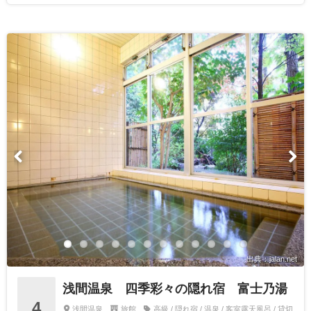
出典：jalan.net
浅間温泉 四季彩々の隠れ宿 富士乃湯
4
浅間温泉
旅館
高級 / 隠れ宿 / 温泉 / 客室露天風呂 / 貸切