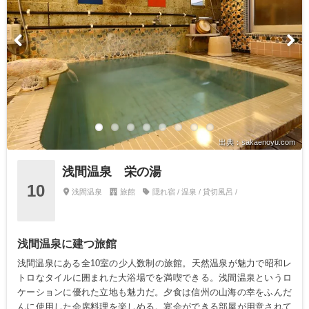
出典：sakaenoyu.com
浅間温泉 栄の湯
10
浅間温泉
旅館
隠れ宿 / 温泉 / 貸切風呂 /
浅間温泉に建つ旅館
浅間温泉にある全10室の少人数制の旅館。天然温泉が魅力で昭和レ
トロなタイルに囲まれた大浴場でを満喫できる。浅間温泉というロ
ケーションに優れた立地も魅力だ。夕食は信州の山海の幸をふんだ
んに使用した会席料理を楽しめる。宴会ができる部屋が用意されて