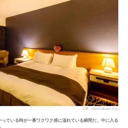
出典：travel.rakuten.co.jp
かっている時が一番ワクワク感に溢れている瞬間だ。中に入る
る。