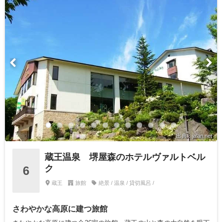
出典：jalan.net
蔵王温泉 堺屋森のホテルヴァルトベル
ク
6
蔵王
旅館
絶景 / 温泉 / 貸切風呂 /
さわやかな高原に建つ旅館