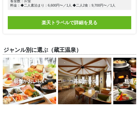
客室数：37室
料金：◆二人素泊まり：6,600円〜／1人 ◆二人2食：9,700円〜／1人
楽天トラベルで詳細を見る
ジャンル別に選ぶ（蔵王温泉）
朝食がおいしい
高級ホテル
料理が