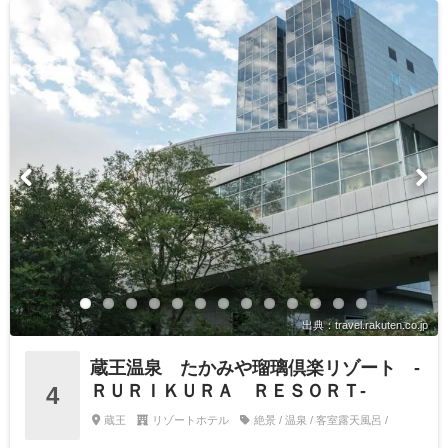
出典：travel.rakuten.co.jp
蔵王温泉 たかみや瑠璃倶楽リゾート ‐
ＲＵＲＩＫＵＲＡ ＲＥＳＯＲＴ‐
4
蔵王
リゾートホテル
絶景 / 温泉 / 客室露天風呂 /