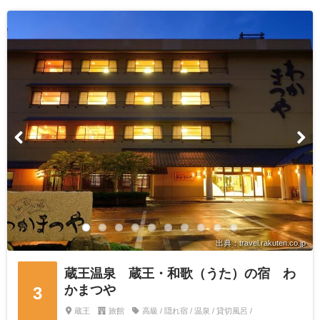
出典：travel.rakuten.co.jp
蔵王温泉 蔵王・和歌（うた）の宿 わ
かまつや
3
蔵王
旅館
高級 / 隠れ宿 / 温泉 / 貸切風呂 /