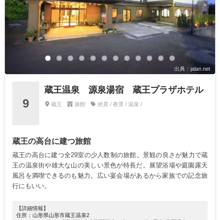
出典：jalan.net
蔵王温泉 源泉湯宿 蔵王プラザホテル
9
蔵王
旅館
絶景 / 夜景 / 温泉 /
蔵王の高台に建つ旅館
蔵王の高台に建つ全29室の少人数制の旅館。景観の良さが魅力で蔵
王の温泉街や雄大な山の美しい景色が特長だ。展望浴場や庭園露天
風呂を満喫できるのも魅力。広い宴会場があるから家族での記念旅
行にもいい。
【詳細情報】
住所：山形県山形市蔵王温泉2