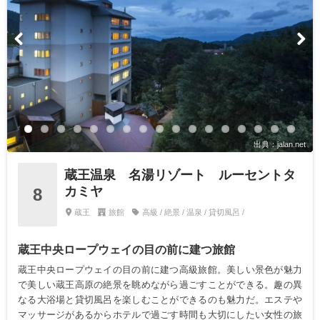
出典：jalan.net
蔵王温泉 名湯リゾート ルーセントタ
カミヤ
8
蔵王
旅館
高級 / 絶景 / 温泉 / 貸切風呂 /
蔵王中央ロープウェイの目の前に建つ旅館
蔵王中央ロープウェイの目の前に建つ高級旅館。美しい景色が魅力
で美しい蔵王高原の絶景を眺めながら過ごすことができる。趣の異
なる大浴場と貸切風呂を楽しむことができるのも魅力だ。エステや
マッサージがあるからホテルで過ごす時間も大切にしたい女性の旅