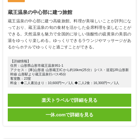
蔵王温泉の中心部に建つ旅館
蔵王温泉の中心部に建つ高級旅館。料理が美味しいことが評判にな
っており、蔵王温泉の旬の食材を活かした会席料理を楽しむことが
できる。天然温泉も魅力で全国的に珍しい強酸性の硫黄泉の美肌の
湯をゆっくり楽しめる。ゆっくりできるラウンジやマッサージがあ
るからホテルでゆっくりと過ごすことができる。
【詳細情報】
住所：山形県山形市蔵王温泉951-1
アクセス： [車]山形道 山形蔵王ICから約16km(25分） [バス・送迎]JR山形新
幹線 山形駅より蔵王温泉行バス45分
客室数：23室
料金：◆二人素泊まり：10,600円〜／1人 ◆二人2食：16,300円〜／1人
楽天トラベルで詳細を見る
一休.comで詳細を見る