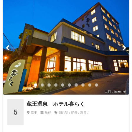
出典：jalan.net
蔵王温泉 ホテル喜らく
5
蔵王
旅館
隠れ宿 / 絶景 / 温泉 /