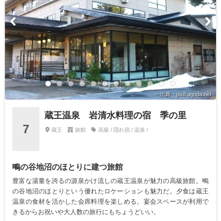
出典：pix8.agoda.net
蔵王温泉 岩清水料理の宿 季の里
7
蔵王
旅館
高級 / 隠れ宿 / 温泉 /
鴫の谷地沼のほとりに建つ旅館
豊富な湯量を誇るの源泉かけ流しの蔵王温泉が魅力の高級旅館。鴫
の谷地沼のほとりという優れたロケーションも魅力だ。夕食は蔵王
温泉の食材を活かした会席料理を楽しめる。宴会スペースが利用で
きるからお祝いや大人数の旅行にもちょうどいい。