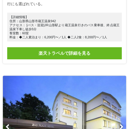
行にも選ばれている。
【詳細情報】
住所：山形県山形市蔵王温泉942
アクセス： [バス・送迎]JR山形駅より蔵王温泉行きのバス乗車後、終点蔵王
温泉下車し徒歩5分
客室数：60室
料金：◆二人素泊まり：6,200円〜／1人 ◆二人2食：8,200円〜／1人
楽天トラベルで詳細を見る