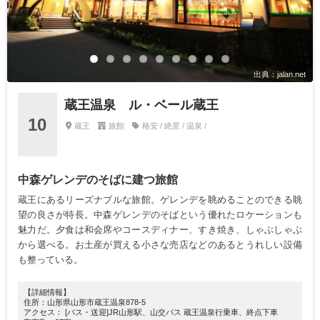
出典：jalan.net
蔵王温泉 ル・ベール蔵王
10
蔵王
旅館
格安 / 絶景 / 温泉 /
中森ゲレンデのそばに建つ旅館
蔵王にあるリーズナブルな旅館。ゲレンデを眺めることのできる眺
望の良さが特長。中森ゲレンデのそばという優れたロケーションも
魅力だ。夕食は和会席やコースディナー、すき焼き、しゃぶしゃぶ
から選べる。お土産が買える小さな売店などのあるとうれしい設備
も整っている。
【詳細情報】
住所：山形県山形市蔵王温泉878-5
アクセス： [バス・送迎]JR山形駅、山交バス 蔵王温泉行乗車、終点下車