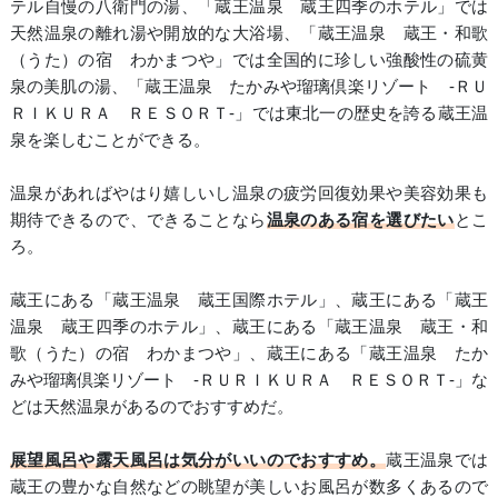
テル自慢の八衛門の湯、「蔵王温泉 蔵王四季のホテル」では
天然温泉の離れ湯や開放的な大浴場、「蔵王温泉 蔵王・和歌
（うた）の宿 わかまつや」では全国的に珍しい強酸性の硫黄
泉の美肌の湯、「蔵王温泉 たかみや瑠璃倶楽リゾート ‐ＲＵ
ＲＩＫＵＲＡ ＲＥＳＯＲＴ‐」では東北一の歴史を誇る蔵王温
泉を楽しむことができる。
温泉があればやはり嬉しいし温泉の疲労回復効果や美容効果も
期待できるので、できることなら
温泉のある宿を選びたい
とこ
ろ。
蔵王にある「蔵王温泉 蔵王国際ホテル」、蔵王にある「蔵王
温泉 蔵王四季のホテル」、蔵王にある「蔵王温泉 蔵王・和
歌（うた）の宿 わかまつや」、蔵王にある「蔵王温泉 たか
みや瑠璃倶楽リゾート ‐ＲＵＲＩＫＵＲＡ ＲＥＳＯＲＴ‐」な
どは天然温泉があるのでおすすめだ。
展望風呂や露天風呂は気分がいいのでおすすめ。
蔵王温泉では
蔵王の豊かな自然などの眺望が美しいお風呂が数多くあるので