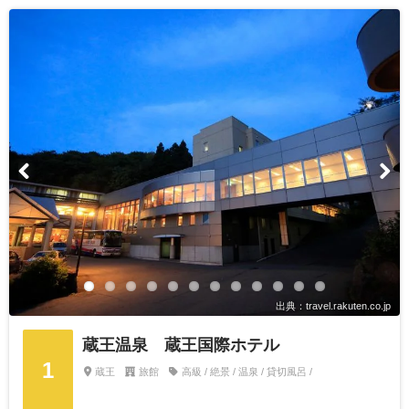
出典：travel.rakuten.co.jp
蔵王温泉 蔵王国際ホテル
1
蔵王
旅館
高級 / 絶景 / 温泉 / 貸切風呂 /