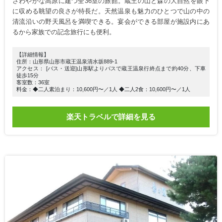
さわやかな高原に建つ全36室の旅館。蔵王の山と森の大自然を眼下
に収める眺望の良さが特長だ。天然温泉も魅力のひとつで山の中の
清流沿いの野天風呂を満喫できる。宴会ができる部屋が施設内にあ
るから家族での記念旅行にも便利。
【詳細情報】
住所：山形県山形市蔵王温泉清水坂889-1
アクセス： [バス・送迎]山形駅よりバスで蔵王温泉行終点まで約40分、下車
徒歩15分
客室数：36室
料金：◆二人素泊まり：10,600円〜／1人 ◆二人2食：10,600円〜／1人
楽天トラベルで詳細を見る