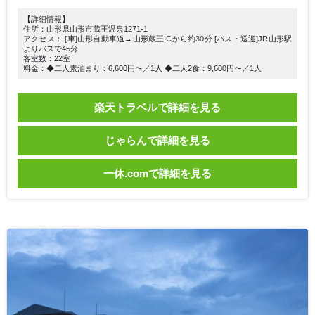
【詳細情報】
住所：山形県山形市蔵王温泉1271-1
アクセス： [車]山形自動車道→山形蔵王ICから約30分 [バス・送迎]JR山形駅
よりバスで45分
客室数：22室
料金：◆二人素泊まり：6,600円〜／1人 ◆二人2食：9,600円〜／1人
楽天トラベルで詳細を見る
じゃらんで詳細を見る
一休.comで詳細を見る