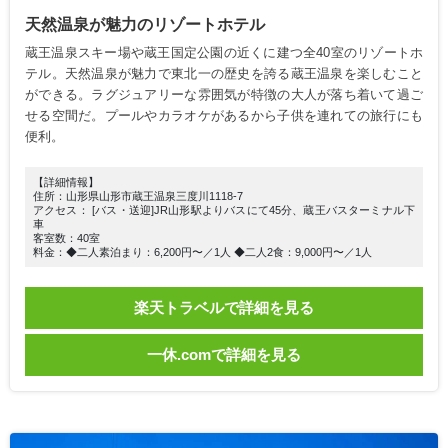
天然温泉が魅力のリゾートホテル
蔵王温泉スキー場や蔵王国定公園の近くに建つ全40室のリゾートホ
テル。天然温泉が魅力で東北一の歴史を誇る蔵王温泉を楽しむこと
ができる。ラグジュアリーな雰囲気が特徴の大人が落ち着いて過ご
せる空間だ。プールやカラオケがあるから子供を連れての旅行にも
便利。
【詳細情報】
住所：山形県山形市蔵王温泉三度川1118-7
アクセス： [バス・送迎]JR山形駅よりバスにて45分、蔵王バスターミナル下
車
客室数：40室
料金：◆二人素泊まり：6,200円〜／1人 ◆二人2食：9,000円〜／1人
楽天トラベルで詳細を見る
一休.comで詳細を見る