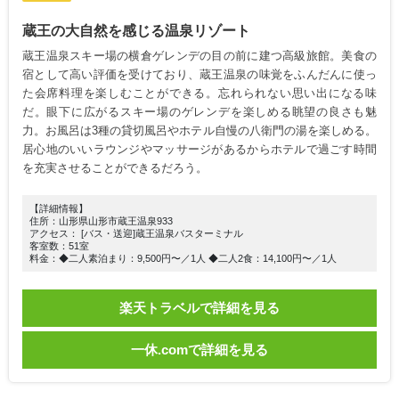
蔵王の大自然を感じる温泉リゾート
蔵王温泉スキー場の横倉ゲレンデの目の前に建つ高級旅館。美食の
宿として高い評価を受けており、蔵王温泉の味覚をふんだんに使っ
た会席料理を楽しむことができる。忘れられない思い出になる味
だ。眼下に広がるスキー場のゲレンデを楽しめる眺望の良さも魅
力。お風呂は3種の貸切風呂やホテル自慢の八衛門の湯を楽しめる。
居心地のいいラウンジやマッサージがあるからホテルで過ごす時間
を充実させることができるだろう。
【詳細情報】
住所：山形県山形市蔵王温泉933
アクセス： [バス・送迎]蔵王温泉バスターミナル
客室数：51室
料金：◆二人素泊まり：9,500円〜／1人 ◆二人2食：14,100円〜／1人
楽天トラベルで詳細を見る
一休.comで詳細を見る