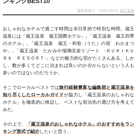
ンキングBEST10
最終更新日：2026-08-01
蔵王温泉
おしゃれなホテルで過ごす時間は非日常的で特別な時間。蔵王
温泉には「蔵王温泉 蔵王国際ホテル」､「蔵王温泉 蔵王四季
のホテル」､「蔵王温泉 蔵王・和歌（うた）の宿 わかまつ
や」､「蔵王温泉 たかみや瑠璃倶楽リゾート ‐ＲＵＲＩＫＵ
ＲＡ ＲＥＳＯＲＴ‐」などの魅力的な宿がたくさんある。しか
し、数が多くてどこに泊まれば良いのか分からないという人も
多いのではないのだろうか。
そこでローカルベストでは
旅行経験豊富な編集部と蔵王温泉を
知り尽くしたローカルガイド
が協力し「蔵王温泉のおしゃれな
ホテル」を徹底的に検証し、ベストな宿泊先の選び方を考えて
みた。
その上で、
「蔵王温泉のおしゃれなホテル」のおすすめをラン
キング形式で紹介
したいと思う。