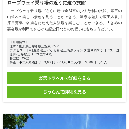
ロープウェイ乗り場の近くに建つ旅館
ロープウェイ乗り場の近くに建つ全24室の少人数制の旅館。蔵王の
山並みの美しい景色を見ることができる。温泉も魅力で蔵王温泉川
原屋源泉の名湯をたたえた大浴場を楽しむことができる。大きめの
宴会場が利用できるから記念日などのお祝いにもちょうどいい。
【詳細情報】
住所：山形県山形市蔵王温泉935-25
アクセス： [車]山形蔵王ICから西蔵王高原ラインを通り約30分 [バス・送
迎]JR山形駅よりバスにて40分
客室数：24室
料金：◆二人素泊まり：9,000円〜／1人 ◆二人2食：9,000円〜／1人
楽天トラベルで詳細を見る
じゃらんで詳細を見る