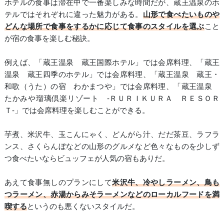
ホテルの食事は滞在中で一番楽しみな時間だが、蔵王温泉のホ
テルではそれぞれに違った魅力がある。
山形で食べたいものや
どんな場所で食事をするかに応じて食事のスタイルを選ぶ
こと
が宿の食事を楽しむ秘訣。
例えば、「蔵王温泉 蔵王国際ホテル」では会席料理、「蔵王
温泉 蔵王四季のホテル」では会席料理、「蔵王温泉 蔵王・
和歌（うた）の宿 わかまつや」では会席料理、「蔵王温泉
たかみや瑠璃倶楽リゾート ‐ＲＵＲＩＫＵＲＡ ＲＥＳＯＲ
Ｔ‐」では会席料理を楽しむことができる。
芋煮、米沢牛、玉こんにゃく、どんがら汁、だだ茶豆、ラフラ
ンス、さくらんぼなどの山形のグルメなど色々なものを少しず
つ食べたいならビュッフェが人気の宿もありだ。
あえて食事無しのプランにして
米沢牛、冷やしラーメン、鳥も
つラーメン、赤湯からみそラーメンなどのローカルフードを満
喫する
というのも悪くないスタイルだ。