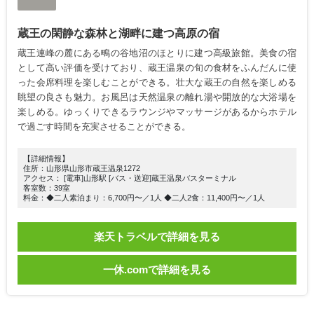
蔵王の閑静な森林と湖畔に建つ高原の宿
蔵王連峰の麓にある鴫の谷地沼のほとりに建つ高級旅館。美食の宿
として高い評価を受けており、蔵王温泉の旬の食材をふんだんに使
った会席料理を楽しむことができる。壮大な蔵王の自然を楽しめる
眺望の良さも魅力。お風呂は天然温泉の離れ湯や開放的な大浴場を
楽しめる。ゆっくりできるラウンジやマッサージがあるからホテル
で過ごす時間を充実させることができる。
【詳細情報】
住所：山形県山形市蔵王温泉1272
アクセス： [電車]山形駅 [バス・送迎]蔵王温泉バスターミナル
客室数：39室
料金：◆二人素泊まり：6,700円〜／1人 ◆二人2食：11,400円〜／1人
楽天トラベルで詳細を見る
一休.comで詳細を見る