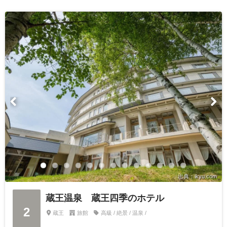
出典：ikyu.com
蔵王温泉 蔵王四季のホテル
2
蔵王
旅館
高級 / 絶景 / 温泉 /