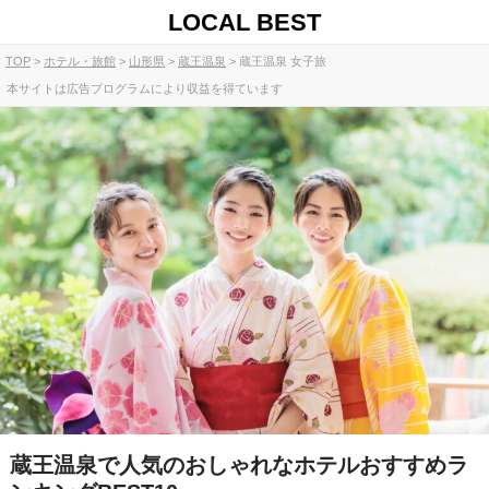
LOCAL BEST
TOP
ホテル・旅館
山形県
蔵王温泉
蔵王温泉 女子旅
本サイトは広告プログラムにより収益を得ています
蔵王温泉で人気のおしゃれなホテルおすすめラ