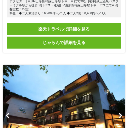
アクセス： [車]JR山形新幹線山形駅下車 車にて30分 [電車]蔵王温泉バスタ
ーミナル駅から徒歩8分 [バス・送迎]JR山形新幹線山形駅下車 バスにて45分
客室数：29室
料金：◆二人素泊まり：6,200円〜／1人 ◆二人2食：8,400円〜／1人
楽天トラベルで詳細を見る
じゃらんで詳細を見る