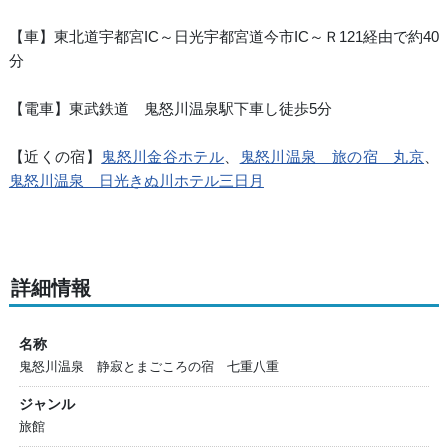
【車】東北道宇都宮IC～日光宇都宮道今市IC～Ｒ121経由で約40
分
【電車】東武鉄道 鬼怒川温泉駅下車し徒歩5分
【近くの宿】
鬼怒川金谷ホテル
、
鬼怒川温泉 旅の宿 丸京
、
鬼怒川温泉 日光きぬ川ホテル三日月
詳細情報
名称
鬼怒川温泉 静寂とまごころの宿 七重八重
ジャンル
旅館