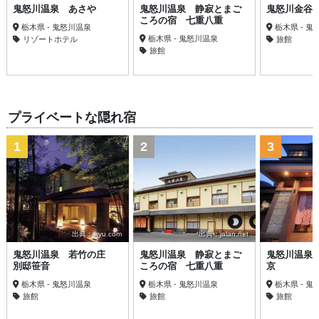
鬼怒川温泉 あさや
鬼怒川温泉 静寂とまご
鬼怒川金谷
ころの宿 七重八重
栃木県 - 鬼怒川温泉
栃木県 - 
栃木県 - 鬼怒川温泉
リゾートホテル
旅館
旅館
プライベートな隠れ宿
1
2
3
出典：ikyu.com
出典：jalan.net
鬼怒川温泉 若竹の庄
鬼怒川温泉 静寂とまご
鬼怒川温泉
別邸笹音
ころの宿 七重八重
京
栃木県 - 鬼怒川温泉
栃木県 - 鬼怒川温泉
栃木県 - 
旅館
旅館
旅館