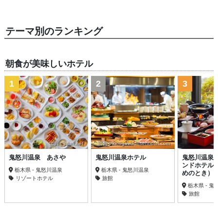
テーマ別のランキング
朝食が美味しいホテル
1
2
3
出典：jalan.net
出典：kinugawaonsenhotel.com
鬼怒川温泉 あさや
鬼怒川温泉ホテル
鬼怒川温泉
ンドホテル
栃木県 - 鬼怒川温泉
栃木県 - 鬼怒川温泉
めのとき）
リゾートホテル
旅館
栃木県 - 
旅館