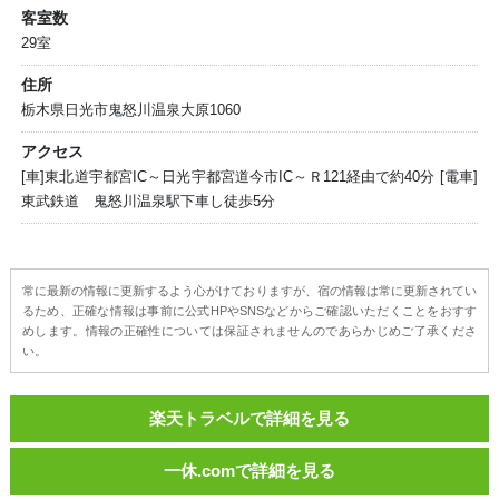
客室数
29室
住所
栃木県日光市鬼怒川温泉大原1060
アクセス
[車]東北道宇都宮IC～日光宇都宮道今市IC～Ｒ121経由で約40分 [電車]
東武鉄道 鬼怒川温泉駅下車し徒歩5分
常に最新の情報に更新するよう心がけておりますが、宿の情報は常に更新されてい
るため、正確な情報は事前に公式HPやSNSなどからご確認いただくことをおすす
めします。情報の正確性については保証されませんのであらかじめご了承くださ
い。
楽天トラベルで詳細を見る
一休.comで詳細を見る