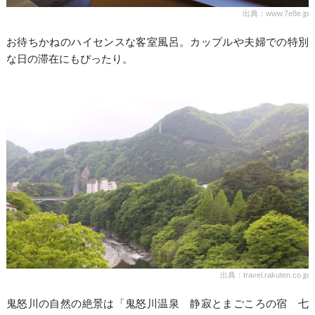
出典：www.7e8e.jp
お待ちかねのハイセンスな客室風呂。カップルや夫婦での特別
な日の滞在にもぴったり。
出典：travel.rakuten.co.jp
鬼怒川の自然の絶景は「鬼怒川温泉 静寂とまごころの宿 七