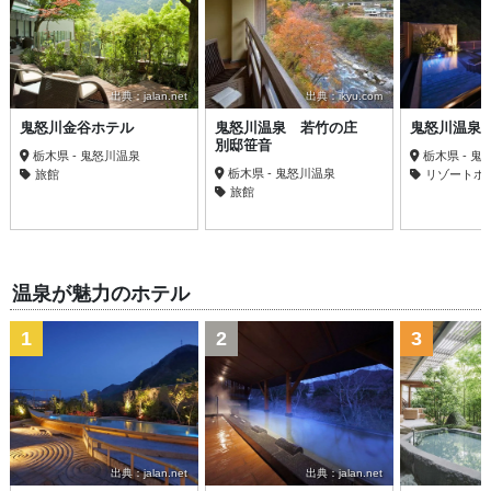
出典：jalan.net
出典：ikyu.com
鬼怒川金谷ホテル
鬼怒川温泉 若竹の庄
鬼怒川温泉
別邸笹音
栃木県 - 鬼怒川温泉
栃木県 - 
栃木県 - 鬼怒川温泉
旅館
リゾートホ
旅館
温泉が魅力のホテル
1
2
3
出典：jalan.net
出典：jalan.net