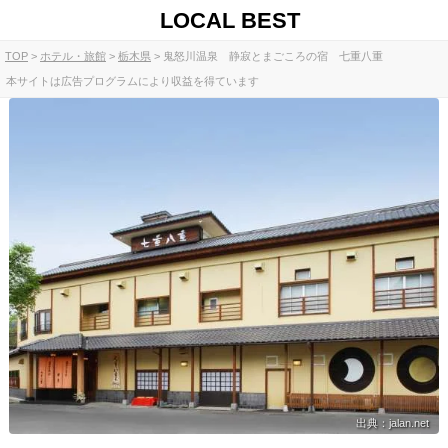
LOCAL BEST
TOP
ホテル・旅館
栃木県
鬼怒川温泉 静寂とまごころの宿 七重八重
本サイトは広告プログラムにより収益を得ています
出典：jalan.net