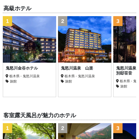
高級ホテル
1
2
3
出典：jalan.net
出典：jalan.net
鬼怒川金谷ホテル
鬼怒川温泉 山楽
鬼怒川温泉
別邸笹音
栃木県 - 鬼怒川温泉
栃木県 - 鬼怒川温泉
栃木県 - 
旅館
旅館
旅館
客室露天風呂が魅力のホテル
1
2
3